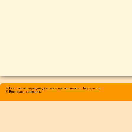
©
Бесплатные игры для девочек и для мальчиков - fog-game.ru
© Все права защищены