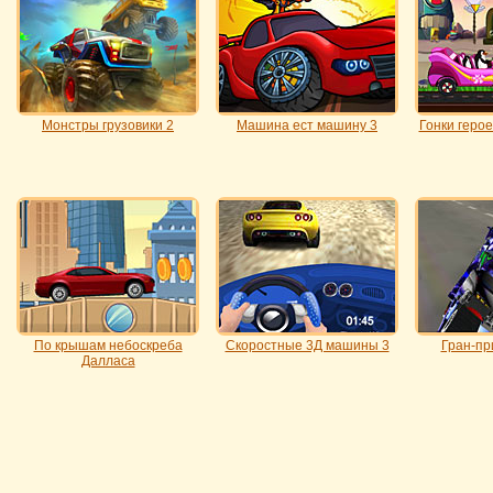
Монстры грузовики 2
Машина ест машину 3
Гонки геро
По крышам небоскреба
Скоростные 3Д машины 3
Гран-пр
Далласа