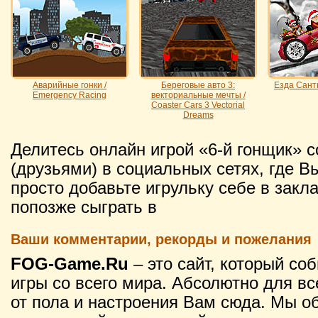
Аварийные гонки /
Береговые авто 3:
Езда Санты
Emergency Racing
векториальные мечты /
Coaster Cars 3 Vectorial
Dreams
Делитесь онлайн игрой «6-й гонщик» 
(друзьями) в социальных сетях, где В
просто добавьте игрульку себе в закл
попозже сыграть в
Ваши комментарии, рекорды и пожелания
FOG-Game.Ru
– это сайт, который со
игры со всего мира. Абсолютно для вс
от пола и настроения Вам сюда. Мы о