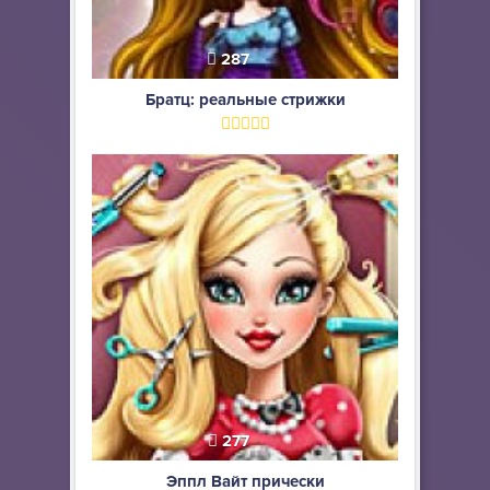
287
Братц: реальные стрижки
277
Эппл Вайт прически