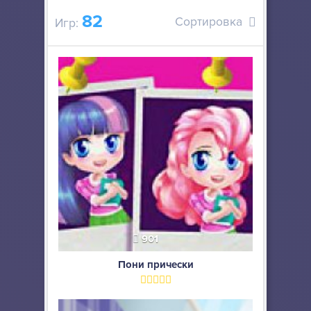
82
Сортировка
Игр:
901
Пони прически