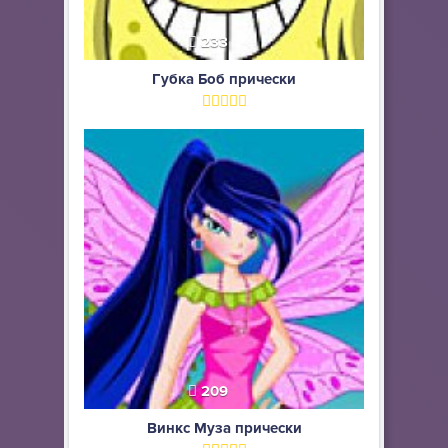
233
Губка Боб прически
209
Винкс Муза прически