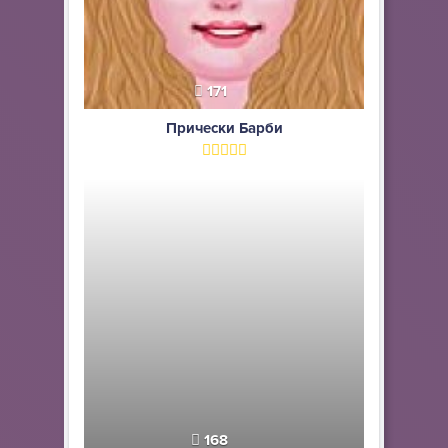
171
Прически Барби
168