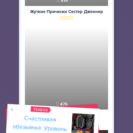
519
Жуткие Прически Сестер Дженнер
476
Новое
Салон гламурных волос
Счастливая
обезьянка: Уровень