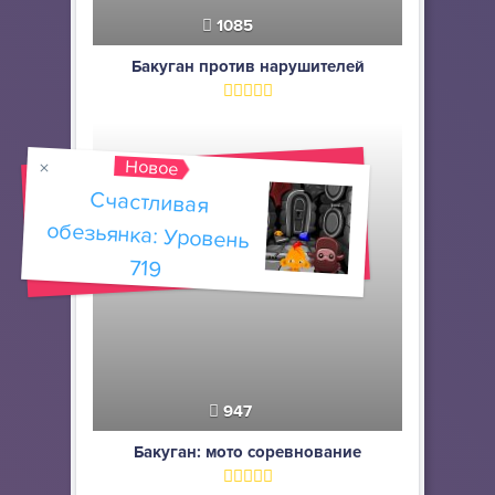
1085
Бакуган против нарушителей
Новое
Счастливая
обезьянка: Уровень
719
947
Бакуган: мото соревнование