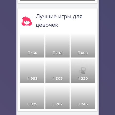
Счастливая обезья...
Лучшие игры для
девочек
150
312
603
988
305
220
329
202
246