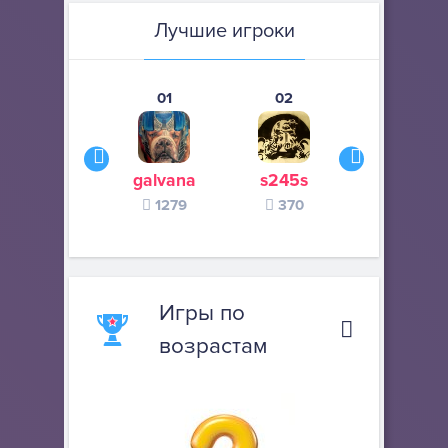
Лучшие игроки
01
02
03
galvana
s245s
zurogieva
1279
370
140
Игры по
возрастам