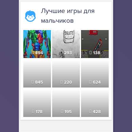
Лучшие игры для
мальчиков
494
293
138
845
220
624
178
195
428