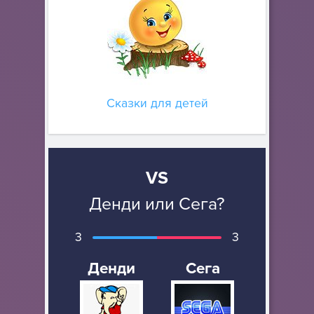
Сказки для детей
VS
Денди или Сега?
3
3
Денди
Сега