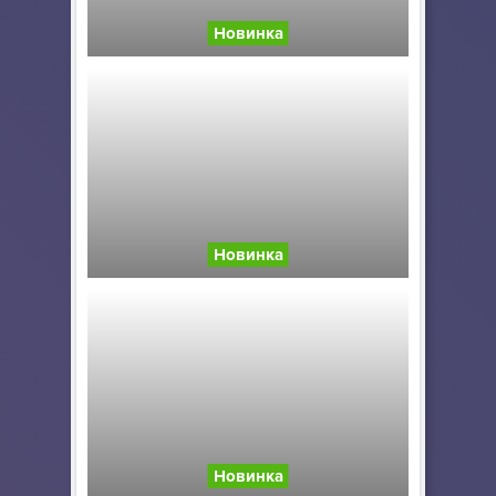
Новинка
Счастливая обезья...
Новинка
Драки Соник
Новинка