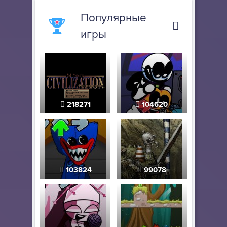
Популярные
игры
218271
104620
103824
99078