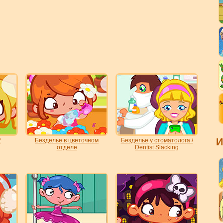
И
2
Безделье в цветочном
Безделье у стоматолога /
отделе
Dentist Slacking