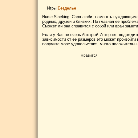
Игры
Безделье
Nurse Slacking. Сара любит помогать нуждающимс
родных, друзей и близких. Но главная ее проблема
Сможет ли она справится с собой или врач заметит
Если у Вас не очень быстрый Интернет, подождите
зависимости от ее размеров это может произойти к
получите море удовольствия, много положительны
Нравится