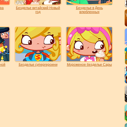
ра
Безделье китайский Новый
Безделье в День
год
влюбленных
ной
Безделье супергероини
Мороженое безделье Сары