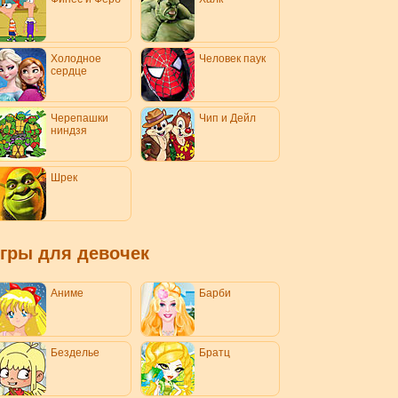
Холодное
Человек паук
сердце
Черепашки
Чип и Дейл
ниндзя
Шрек
гры для девочек
Аниме
Барби
Безделье
Братц