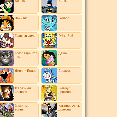
Бен 10
Бэтмен
Ван-Пис
Гамбол
Гравити Фолс
Губка Боб
Говорящий кот
Даша
Том
Джонни Браво
Дораэмон
Железный
Жемчуг
человек
дракона
Звездные
Как приручить
войны
дракона