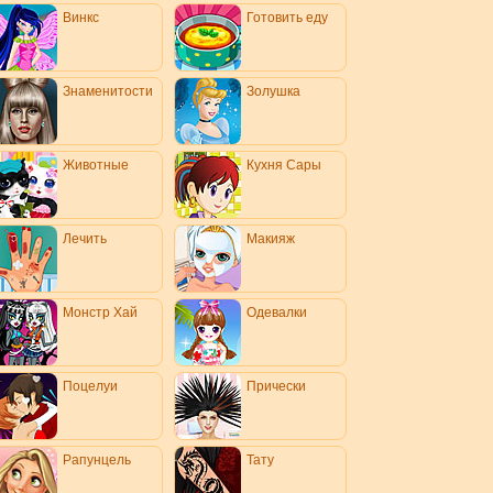
Винкс
Готовить еду
Знаменитости
Золушка
Животные
Кухня Сары
Лечить
Макияж
Монстр Хай
Одевалки
Поцелуи
Прически
Рапунцель
Тату