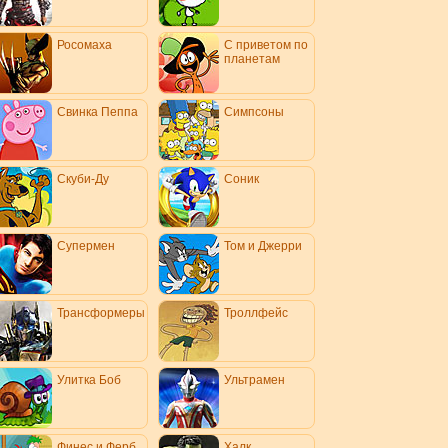
Росомаха
С приветом по
планетам
Свинка Пеппа
Симпсоны
Скуби-Ду
Соник
Супермен
Том и Джерри
Трансформеры
Троллфейс
Улитка Боб
Ультрамен
Финес и Ферб
Халк