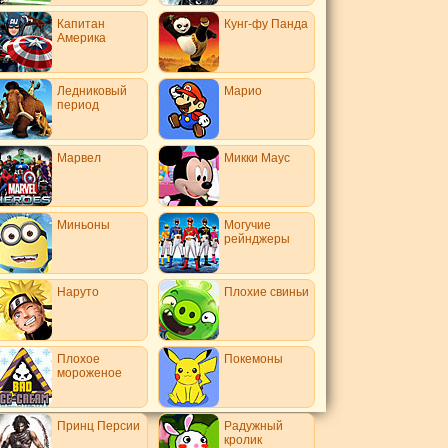
Капитан
Кунг-фу Панда
Америка
Ледниковый
Марио
период
Марвел
Микки Маус
Миньоны
Могучие
рейнджеры
Наруто
Плохие свиньи
Плохое
Покемоны
мороженое
Принц Персии
Радужный
кролик