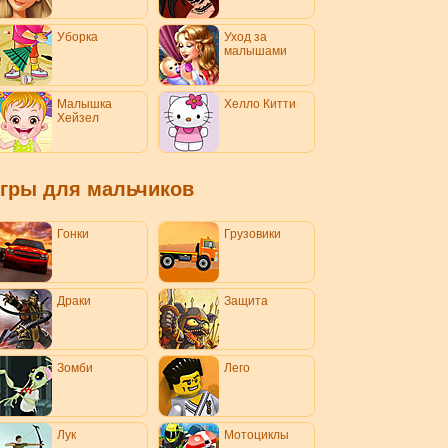
Уборка
Уход за
малышами
Малышка
Хелло Китти
Хейзел
гры для мальчиков
Гонки
Грузовики
Драки
Защита
Зомби
Лего
Лук
Мотоциклы