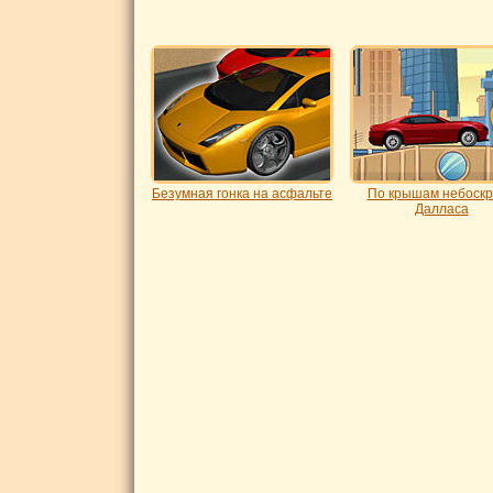
Безумная гонка на асфальте
По крышам небоск
Далласа