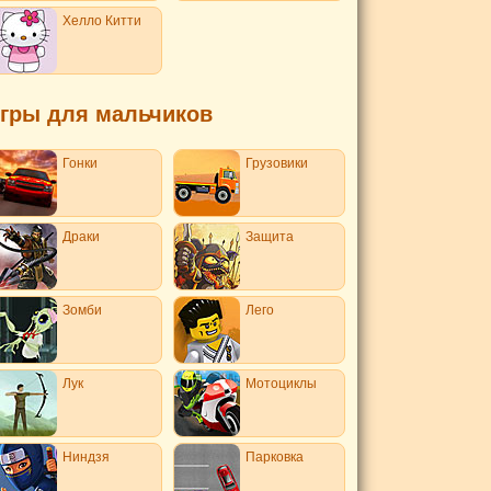
Хелло Китти
гры для мальчиков
Гонки
Грузовики
Драки
Защита
Зомби
Лего
Лук
Мотоциклы
Ниндзя
Парковка