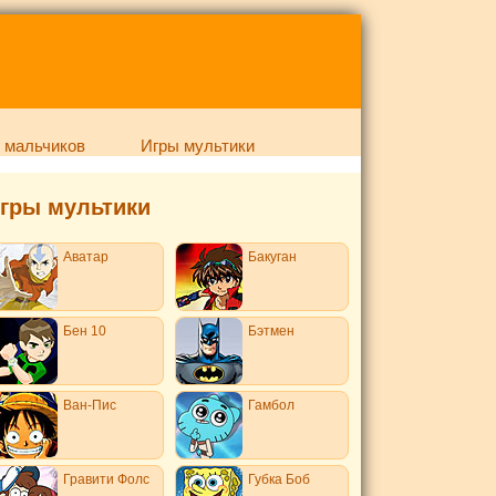
 мальчиков
Игры мультики
гры мультики
Аватар
Бакуган
Бен 10
Бэтмен
Ван-Пис
Гамбол
Гравити Фолс
Губка Боб