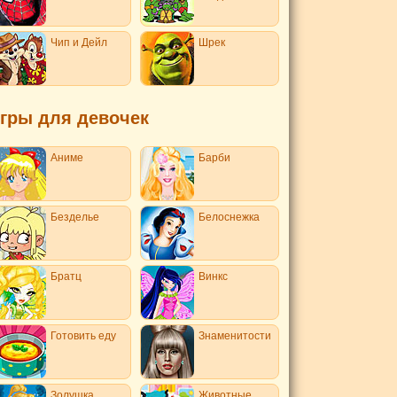
Чип и Дейл
Шрек
гры для девочек
Аниме
Барби
Безделье
Белоснежка
Братц
Винкс
Готовить еду
Знаменитости
Золушка
Животные