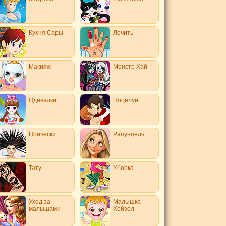
Кухня Сары
Лечить
Макияж
Монстр Хай
Одевалки
Поцелуи
Прически
Рапунцель
Тату
Уборка
Уход за
Малышка
малышами
Хейзел