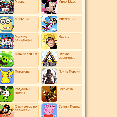
Марвел
Микки Маус
Миньоны
Мистер Бин
Могучие
Наруто
рейнджеры
Плохие свиньи
Плохое
мороженое
Покемоны
Принц Персии
Радужный
Росомаха
кролик
С приветом по
Свинка Пеппа
планетам