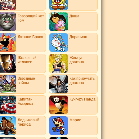
Говорящий кот
Даша
Том
Джонни Браво
Дораэмон
Железный
Жемчуг
человек
дракона
Звездные
Как приручить
войны
дракона
Капитан
Кунг-фу Панда
Америка
Ледниковый
Марио
период