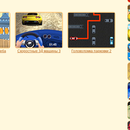
реба
Скоростные 3Д машины 3
Головоломка парковки 2