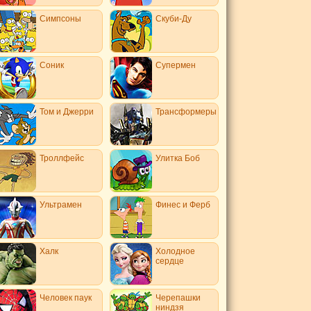
Симпсоны
Скуби-Ду
Соник
Супермен
Том и Джерри
Трансформеры
Троллфейс
Улитка Боб
Ультрамен
Финес и Ферб
Халк
Холодное
сердце
Человек паук
Черепашки
ниндзя