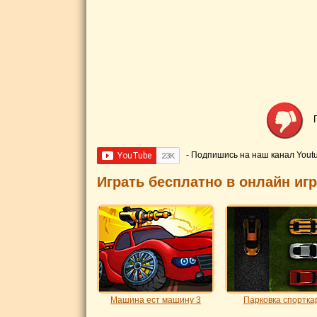
- Подпишись на наш канал Yout
Играть бесплатно в онлайн иг
Машина ест машину 3
Парковка спортка