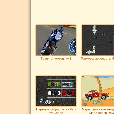
Гран-при мотоцикл 3
Парковка аэропорта 
Парковка кабриолета / Park
Марио: пляжное вожд
My Cabrio
Mario Beach Driv