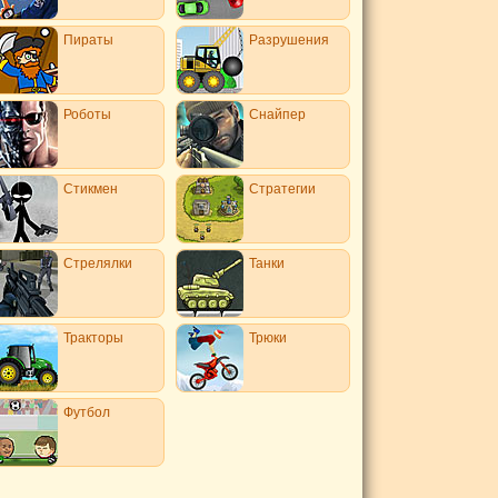
Пираты
Разрушения
Роботы
Снайпер
Стикмен
Стратегии
Стрелялки
Танки
Тракторы
Трюки
Футбол