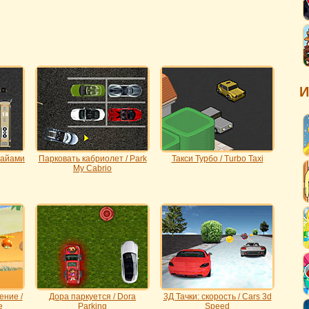
И
Майами
Парковать кабриолет / Park
Такси Турбо / Turbo Taxi
My Cabrio
ение /
Дора паркуется / Dora
3Д Тачки: скорость / Cars 3d
e
Parking
Speed