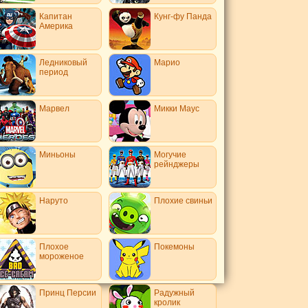
Капитан
Кунг-фу Панда
Америка
Ледниковый
Марио
период
Марвел
Микки Маус
Миньоны
Могучие
рейнджеры
Наруто
Плохие свиньи
Плохое
Покемоны
мороженое
Принц Персии
Радужный
кролик