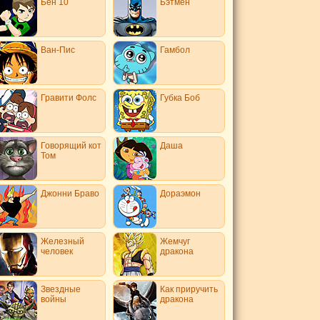
Бен 10
Бэтмен
Ван-Пис
Гамбол
Гравити Фолс
Губка Боб
Говорящий кот
Даша
Том
Джонни Браво
Дораэмон
Железный
Жемчуг
человек
дракона
Звездные
Как приручить
войны
дракона