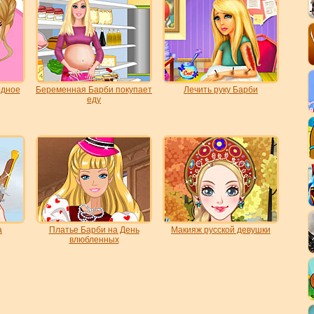
одное
Беременная Барби покупает
Лечить руку Барби
еду
а
Платье Барби на День
Макияж русской девушки
влюбленных