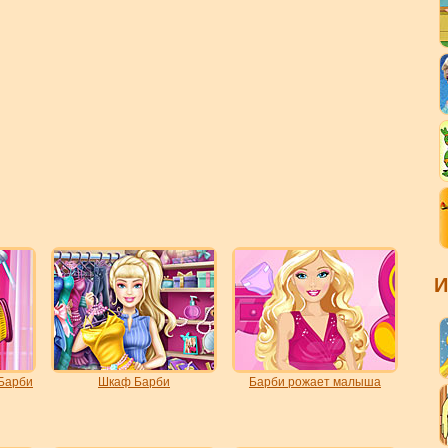
И
Барби
Шкаф Барби
Барби рожает малыша