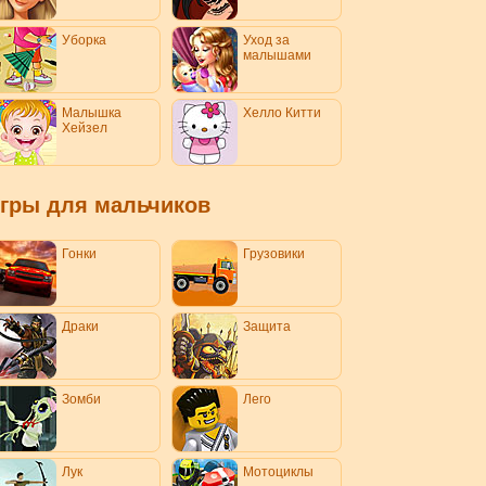
Уборка
Уход за
малышами
Малышка
Хелло Китти
Хейзел
гры для мальчиков
Гонки
Грузовики
Драки
Защита
Зомби
Лего
Лук
Мотоциклы