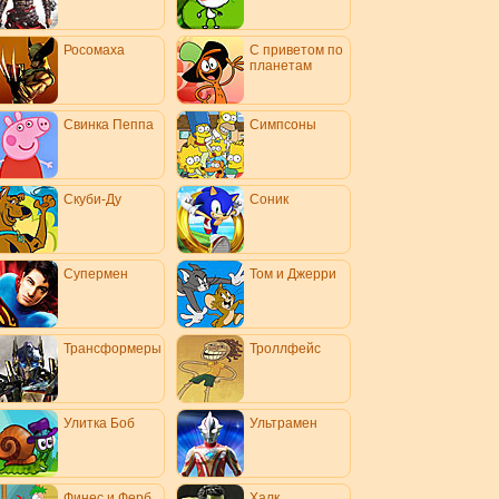
Росомаха
С приветом по
планетам
Свинка Пеппа
Симпсоны
Скуби-Ду
Соник
Супермен
Том и Джерри
Трансформеры
Троллфейс
Улитка Боб
Ультрамен
Финес и Ферб
Халк