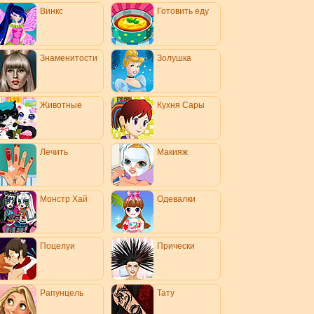
Винкс
Готовить еду
Знаменитости
Золушка
Животные
Кухня Сары
Лечить
Макияж
Монстр Хай
Одевалки
Поцелуи
Прически
Рапунцель
Тату