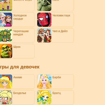
Холодное
Человек паук
сердце
Черепашки
Чип и Дейл
ниндзя
Шрек
гры для девочек
Аниме
Барби
Безделье
Братц