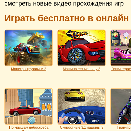
смотреть новые видео прохождения игр
Играть бесплатно в онлайн
Монстры грузовики 2
Машина ест машину 3
Гонки геро
По крышам небоскреба
Скоростные 3Д машины 3
Гран-пр