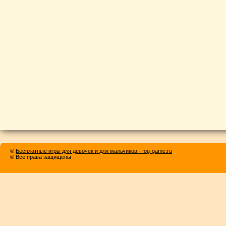
©
Бесплатные игры для девочек и для мальчиков - fog-game.ru
© Все права защищены