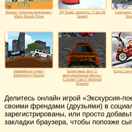
Марио: пляжное вождение /
3Д Тачки: скорость / Cars 3d
Снегоход А
Mario Beach Drive
Speed
Sno
Аварийные гонки /
Береговые авто 3:
Езда Санты
Emergency Racing
векториальные мечты /
Coaster Cars 3 Vectorial
Dreams
Делитесь онлайн игрой «Экскурсия-пое
своими френдами (друзьями) в социал
зарегистрированы, или просто добавьт
закладки браузера, чтобы попозже сыг