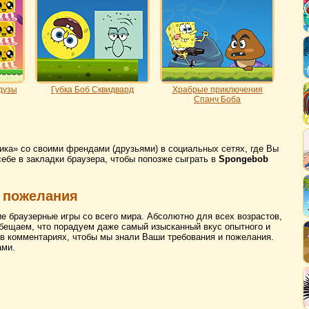
дузы
Губка Боб Сквидвард
Храбрые приключения
Спанч Боба
рика» со своими френдами (друзьями) в социальных сетях, где Вы
себе в закладки браузера, чтобы попозже сыграть в
Spongebob
 пожелания
ие браузерные игры со всего мира. Абсолютно для всех возрастов,
бещаем, что порадуем даже самый изысканный вкус опытного и
 в комментариях, чтобы мы знали Ваши требования и пожелания.
ами.