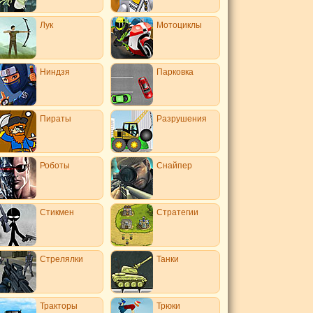
Лук
Мотоциклы
Ниндзя
Парковка
Пираты
Разрушения
Роботы
Снайпер
Стикмен
Стратегии
Стрелялки
Танки
Тракторы
Трюки