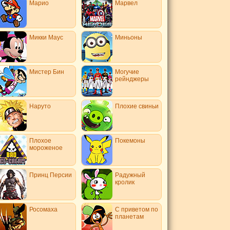
Марио
Марвел
Микки Маус
Миньоны
Мистер Бин
Могучие
рейнджеры
Наруто
Плохие свиньи
Плохое
Покемоны
мороженое
Принц Персии
Радужный
кролик
Росомаха
С приветом по
планетам