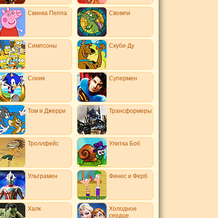
Свинка Пеппа
Свомпи
Симпсоны
Скуби-Ду
Соник
Супермен
Том и Джерри
Трансформеры
Троллфейс
Улитка Боб
Ультрамен
Финес и Ферб
Халк
Холодное
сердце