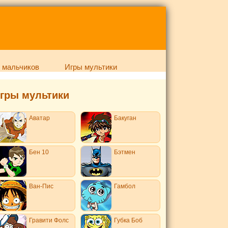
 мальчиков
Игры мультики
гры мультики
Аватар
Бакуган
Бен 10
Бэтмен
Ван-Пис
Гамбол
Гравити Фолс
Губка Боб