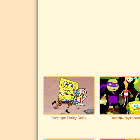
Тест про Губку Боба
Звезды футбол