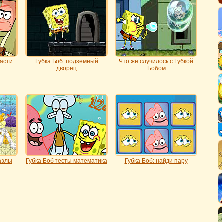
расти
Губка Боб: подземный
Что же случилось с Губкой
дворец
Бобом
азлы
Губка Боб тесты математика
Губка Боб: найди пару