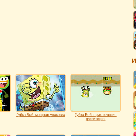
И
а
Губка Боб: мощная упаковка
Губка Боб: приключения
гравитация