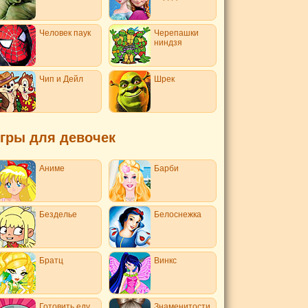
Человек паук
Черепашки
ниндзя
Чип и Дейл
Шрек
гры для девочек
Аниме
Барби
Безделье
Белоснежка
Братц
Винкс
Готовить еду
Знаменитости