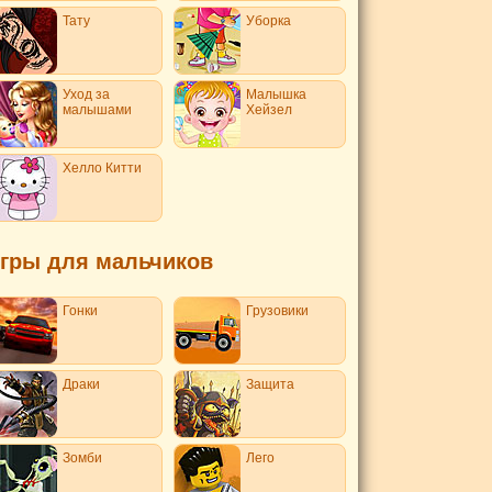
Тату
Уборка
Уход за
Малышка
малышами
Хейзел
Хелло Китти
гры для мальчиков
Гонки
Грузовики
Драки
Защита
Зомби
Лего