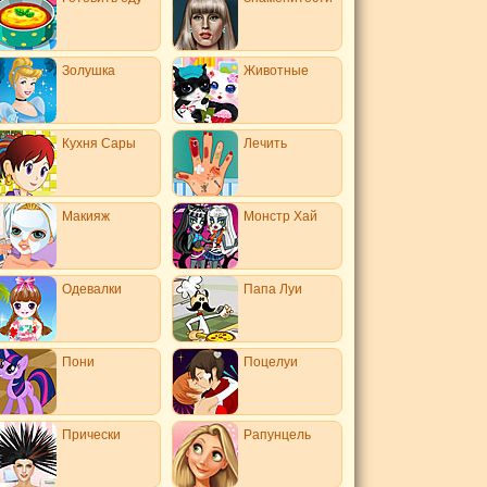
Золушка
Животные
Кухня Сары
Лечить
Макияж
Монстр Хай
Одевалки
Папа Луи
Пони
Поцелуи
Прически
Рапунцель