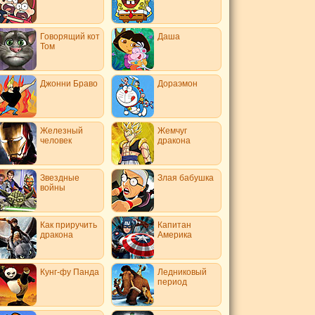
Говорящий кот
Даша
Том
Джонни Браво
Дораэмон
Железный
Жемчуг
человек
дракона
Звездные
Злая бабушка
войны
Как приручить
Капитан
дракона
Америка
Кунг-фу Панда
Ледниковый
период