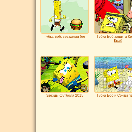
Губка Боб: звездный бег
Губка Боб защита К
Краб
Звезды футбола 2015
Губка Боб и Сэнди п