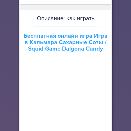
Описание: как играть
Бесплатная онлайн игра
Игра
в Кальмара Сахарные Соты
/
Squid Game Dalgona Candy