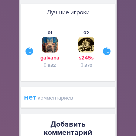
Лучшие игроки
01
02
03
galvana
s245s
Bosanska m
932
370
134
нет
комментариев
Добавить
комментарий