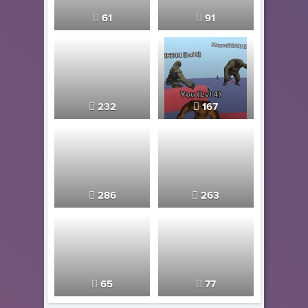
61
91
232
167
286
263
65
77