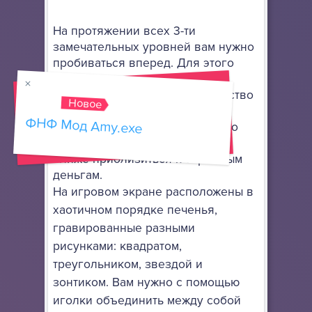
На протяжении всех 3-ти
замечательных уровней вам нужно
пробиваться вперед. Для этого
необходимо в каждом этапе
набрать определенное количество
Новое
очков, чтобы вас пропустили
ФНФ Мод Amy.exe
дальше. Это позволит не только
остаться в живых, но и на шаг
ближе приблизиться к огромным
деньгам.
На игровом экране расположены в
хаотичном порядке печенья,
гравированные разными
рисунками: квадратом,
треугольником, звездой и
зонтиком. Вам нужно с помощью
иголки объединить между собой