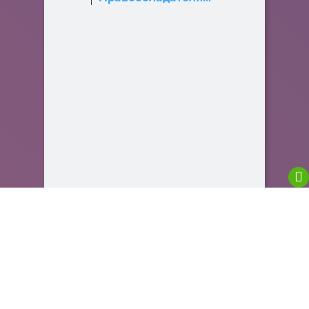
We are using cookies to give you the best
experience on our website.
You can find out more about which cookies we are
using or switch them off in
settings
.