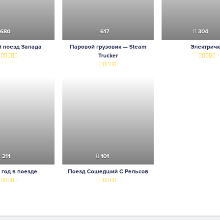
680
617
304
 поезд Запада
Паровой грузовик — Steam
Электрич
Trucker
211
101
год в поезде
Поезд Сошедший С Рельсов