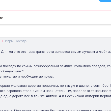
браузере
Мультики игры
Игры для девочек
Игры для мальчико
их
в
Игры Поезда
. Для кого-то этот вид транспорта является самым лучшим и любимы
на поездах по самым разнообразным землям. Романтика поездов, х
огообещающим?!
е тяжелые и необходимые грузы.
ервая железная дорогая появилась не так уж и давно: в сентябре 1
ого паровоза стало именем нарицательным, паровоз этот называлс
ще одна дорога всё в той же Англии. А в Российской империи перв
ровали. Они являются самым быстрым видом наземного транспорт