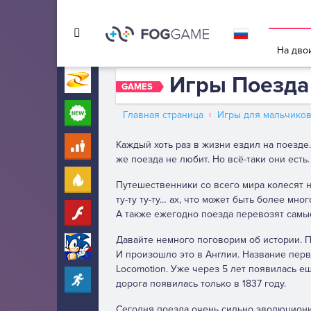
Игры в 
На дво
Игры Поезда
Игры на Zarium
40000+
GAMES
Новые
260
Главная страница
Игры для мальчико
Каждый хоть раз в жизни ездил на поезде
Для детей
10
же поезда не любит. Но всё-таки они есть.
Популярные
260
Путешественники со всего мира колесят 
ту-ту ту-ту… ах, что может быть более мн
Флеш
А также ежегодно поезда перевозят самы
31
Давайте немного поговорим об истории. П
Соник
272
И произошло это в Англии. Название перв
Locomotion. Уже через 5 лет появилась е
Прохождение
2282
дорога появилась только в 1837 году.
Сегодня поезда очень сильно эволюциони