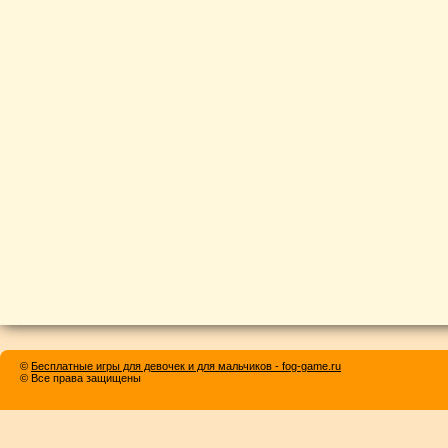
©
Бесплатные игры для девочек и для мальчиков - fog-game.ru
© Все права защищены