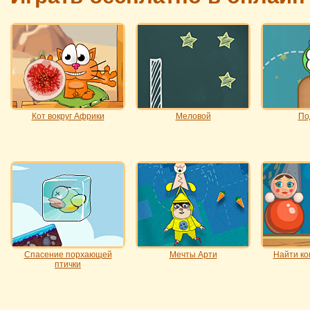
Кот вокруг Африки
Меловой
По
Спасение порхающей
Мечты Арти
Найти ко
птички