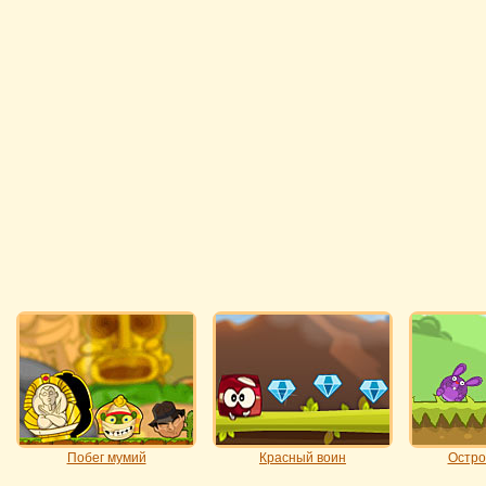
Побег мумий
Красный воин
Остро