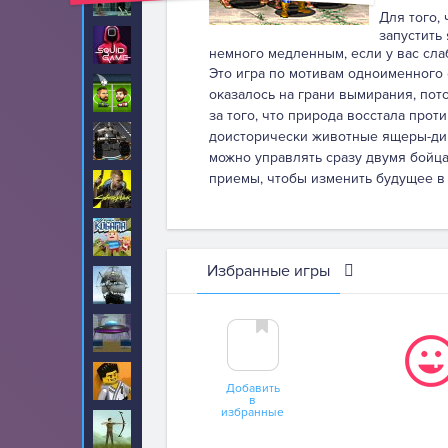
Для того,
запустить
Игра в Кальмара
65
немного медленным, если у вас сла
Это игра по мотивам одноименного 
Игры головами
33
оказалось на грани вымирания, пот
за того, что природа восстала прот
доисторически животные ящеры-дино
Квадроциклы
46
можно управлять сразу двумя бойц
приемы, чтобы изменить будущее в 
Киберпанк
2
Когама
2
Избранные игры
Корабли
14
Космос
55
Лего
236
Добавить
в
избранные
Лук
54