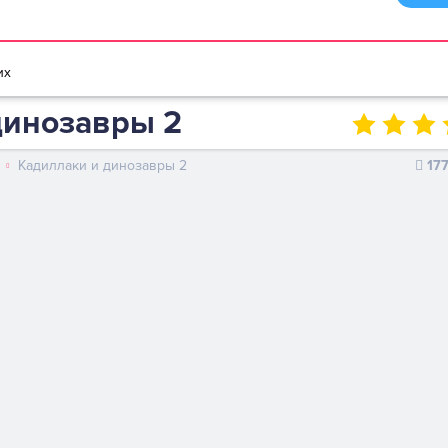
браузере
Мультики игры
Игры для девочек
Игры для мальчико
их
динозавры 2
Кадиллаки и динозавры 2
17