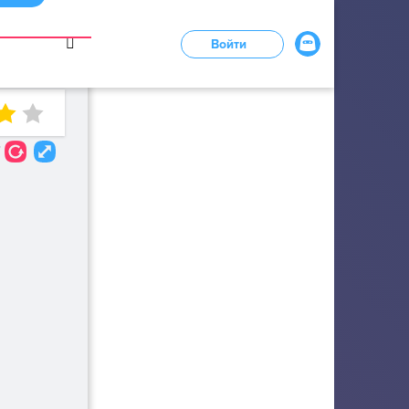
в
Войти
LOADING...
7