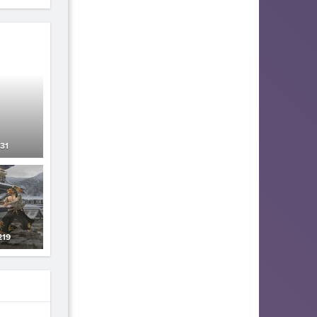
31
219