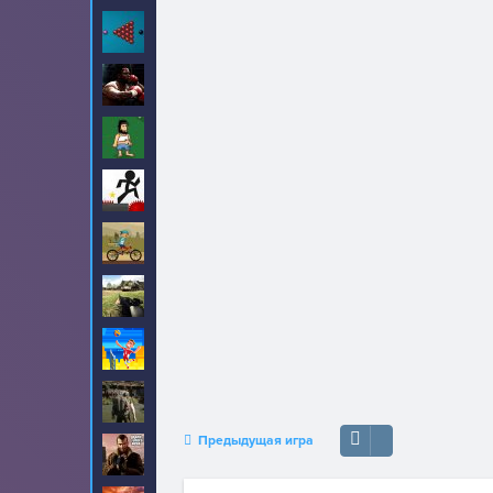
Бильярд
13
Бокс
12
Бомж Хобо
8
Векс
9
Велосипеды
40
Война
5
Волейбол
7
Выживание
4
Предыдущая игра
ГТА
31