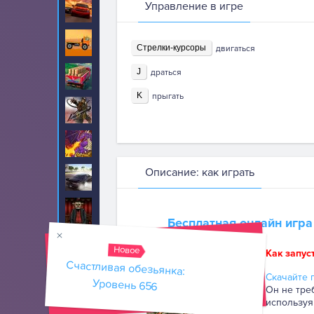
Управление в игре
Гонки
409
Грузовики
249
Стрелки-курсоры
двигаться
J
драться
Доставка
36
K
прыгать
Драки
215
Драконы
8
Описание: как играть
Дрифт
9
Забытый Холм
16
Бесплатная онлайн игр
Защита
129
Новое
Как запус
Счастливая обезьянка:
Скачайте п
Золотоискатель
37
Уровень 656
Он не тре
используя
Зомби
214