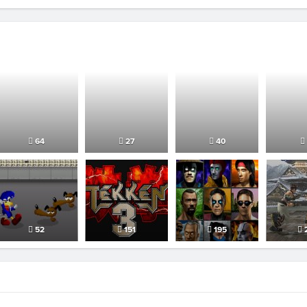
64
27
40
52
151
195