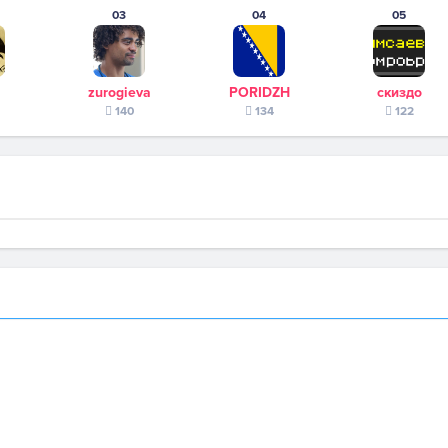
03
04
05
zurogieva
PORIDZH
скиздо
140
134
122