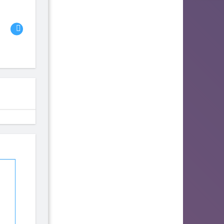
06
07
08
Bambi the Gamer
fhjwsefse46556
Advlad
117
109
93