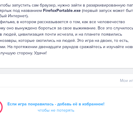
 чтобы запустить сам браузер, нужно зайти в разархивированную па
 ярлык под названием
FirefoxPortable.exe
(первый запуск может быт
бый Интернет)
.
фильма, в котором рассказывается о том, как все человечество
ому оно вынуждено бороться за свое выжимание. Все это случилось
ив людей, цивилизация почти исчезла, и на планете появились
завры, которые охотились на людей. Это игра на двоих, то есть,
ами. На протяжении двенадцати раундов сражайтесь и изучайте но
лучшую сторону. Удачи!
Мои иг
Если игра понравилась - добавь её в избранное!
чтобы не потерять