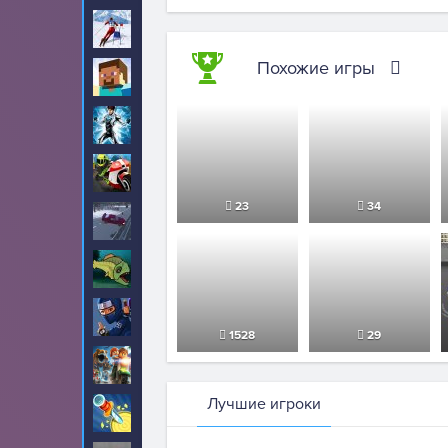
Лыжи
11
Похожие игры
Майнкрафт
75
Макс Стил
6
Мотоциклы
265
23
34
На дальность
63
Накорми нас
43
Ниндзя
85
1528
29
Новые для мальчиков
38
Лучшие игроки
Ножи
2