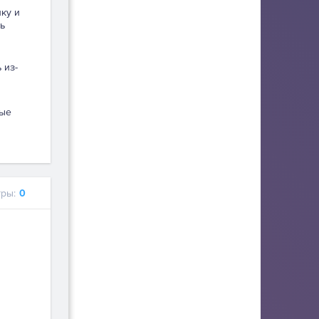
пку и
ь
 из-
вые
ры:
0