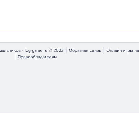
мальчиков -
fog-game.ru © 2022
Обратная связь
Онлайн игры на
Правообладателям
bsite.
ch them off in
settings
.