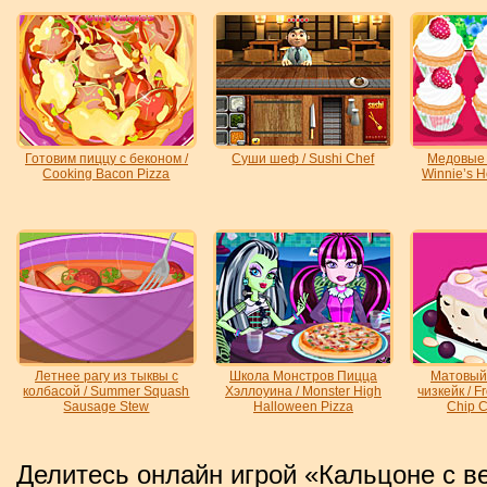
Готовим пиццу с беконом /
Суши шеф / Sushi Chef
Медовые 
Cooking Bacon Pizza
Winnie’s 
Летнее рагу из тыквы с
Школа Монстров Пицца
Матовый
колбасой / Summer Squash
Хэллоуина / Monster High
чизкейк / F
Sausage Stew
Halloween Pizza
Chip 
Делитесь онлайн игрой «Кальцоне с в