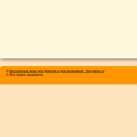
©
Бесплатные игры для девочек и для мальчиков - fog-game.ru
© Все права защищены