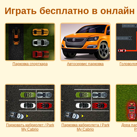
Играть бесплатно в онлайн
Парковка спорткара
Автосервис парковка
Головолом
Парковать кабриолет / Park
Парковка кабриолета / Park
Дора пар
My Cabrio
My Cabrio
P