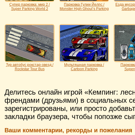
Супер парковка: мир 2 /
Парковка Гулии Йелпс /
Езда мусор
Super Parking World 2
Monster High Ghoul’s Parking
Garbage
Тур автобус рокстар-звезд /
Мультяшная парковка /
Парковка
Rockstar Tour Bus
Cartoon Parking
Super
Делитесь онлайн игрой «Кемпинг: лес
френдами (друзьями) в социальных се
зарегистрированы, или просто добавьт
закладки браузера, чтобы попозже сыг
Ваши комментарии, рекорды и пожелания