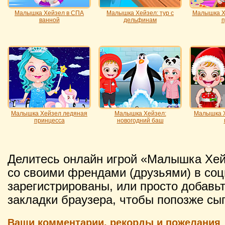
Малышка Хейзел в СПА
Малышка Хейзел: тур с
Малышка Х
ванной
дельфинам
п
Малышка Хейзел ледяная
Малышка Хейзел:
Малышка Х
принцесса
новогодний баш
Делитесь онлайн игрой «Малышка Хей
со своими френдами (друзьями) в соц
зарегистрированы, или просто добавьт
закладки браузера, чтобы попозже сыг
Ваши комментарии, рекорды и пожелания