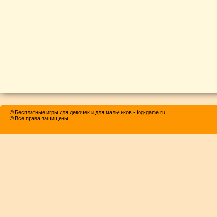
©
Бесплатные игры для девочек и для мальчиков - fog-game.ru
© Все права защищены