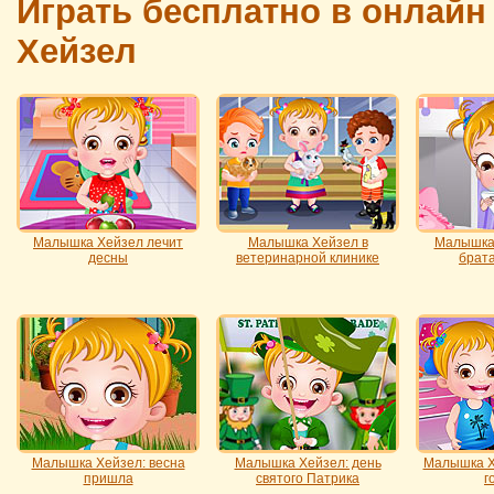
Играть бесплатно в онлай
Хейзел
Малышка Хейзел лечит
Малышка Хейзел в
Малышка 
десны
ветеринарной клинике
брата
Малышка Хейзел: весна
Малышка Хейзел: день
Малышка Х
пришла
святого Патрика
г