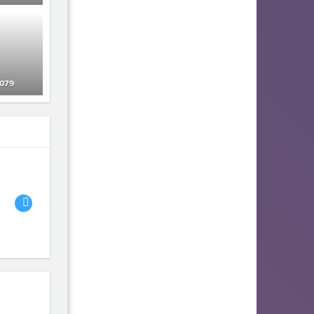
079
06
07
08
Bambi the Gamer
fhjwsefse46556
Advlad
117
114
93