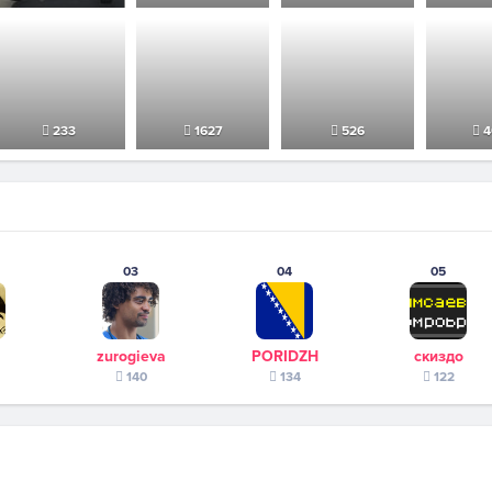
233
1627
526
4
03
04
05
zurogieva
PORIDZH
скиздо
140
134
122