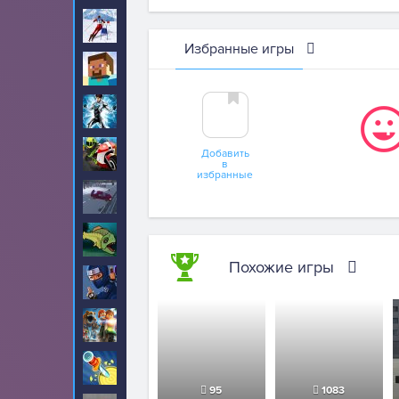
Лыжи
11
Избранные игры
Майнкрафт
77
Макс Стил
6
Мотоциклы
Добавить
265
в
избранные
На дальность
64
Накорми нас
43
Похожие игры
Ниндзя
86
Новые для мальчиков
40
Ножи
2
95
1083