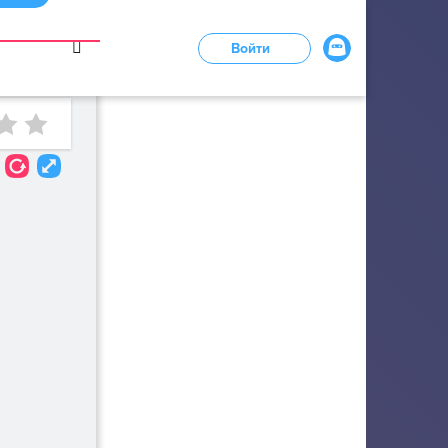
в
Войти
LOADING...
9