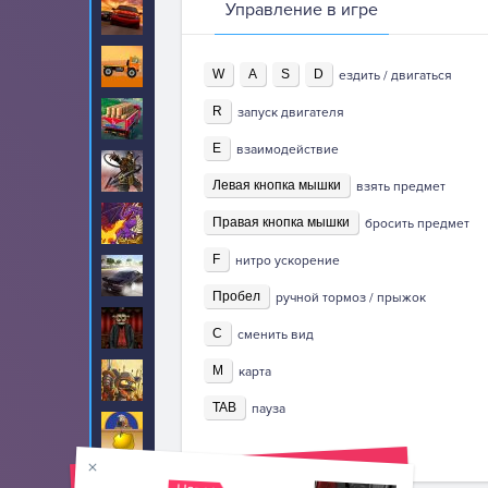
Управление в игре
Гонки
409
Грузовики
249
W
A
S
D
ездить / двигаться
R
запуск двигателя
Доставка
36
E
взаимодействие
Драки
218
Левая кнопка мышки
взять предмет
Драконы
Правая кнопка мышки
8
бросить предмет
F
нитро ускорение
Дрифт
9
Пробел
ручной тормоз / прыжок
Забытый Холм
17
C
сменить вид
M
карта
Защита
129
TAB
пауза
Золотоискатель
37
Зомби
214