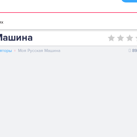
браузере
Мультики игры
Игры для девочек
Игры для мальчико
их
Машина
яторы
Моя Русская Машина
8