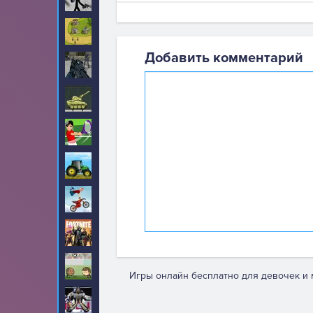
Стратегии
143
Добавить комментарий
Стрелялки
482
Танки
82
Теннис
12
Тракторы
57
Трюки
71
Фортнайт
2
Футбол
192
Игры онлайн бесплатно для девочек и 
Хоккей
14