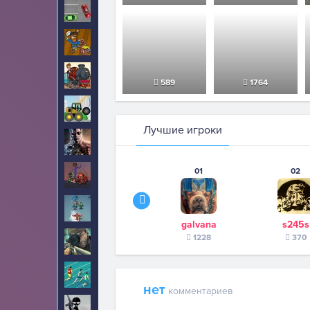
Парковка
218
Пираты
34
Поезда
7
589
1764
Разрушения
79
Лучшие игроки
Роботы
77
01
02
Рыцари
2
Самолеты
7
galvana
s245s
1228
370
Снайпер
53
Спорт
2
нет
комментариев
Стикмен
254