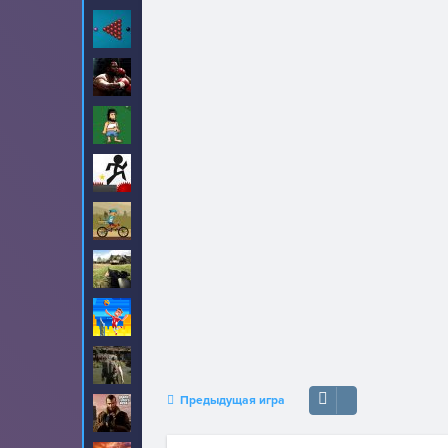
Бильярд
13
Бокс
12
Бомж Хобо
8
Векс
10
Велосипеды
40
Война
5
Волейбол
7
Выживание
6
Предыдущая игра
ГТА
32