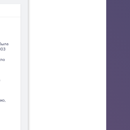
 была
103
гло
а
хо,