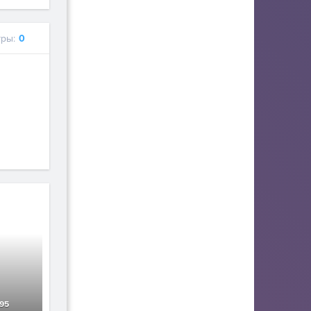
ры:
0
95