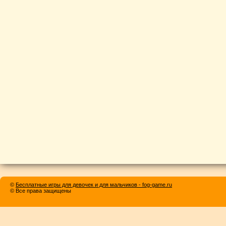
©
Бесплатные игры для девочек и для мальчиков - fog-game.ru
© Все права защищены