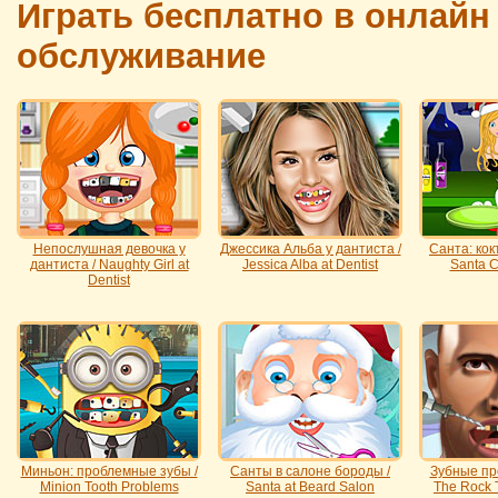
Играть бесплатно в онлайн
обслуживание
Непослушная девочка у
Джессика Альба у дантиста /
Санта: кок
дантиста / Naughty Girl at
Jessica Alba at Dentist
Santa C
Dentist
Миньон: проблемные зубы /
Санты в салоне бороды /
Зубные пр
Minion Tooth Problems
Santa at Beard Salon
The Rock 