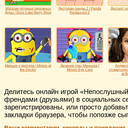
Магазин ягодных пирожных
Ресторан панды 2 / Panda
Дессерт на
Доры / Dora Cake Berry Shop
Restaurant 2
Миньон у доктора / Minion at
Лечение глаз Миньона /
Анджел
the Doctor
Minion Eye Care
стоматолога
at t
Делитесь онлайн игрой «Непослушный
френдами (друзьями) в социальных се
зарегистрированы, или просто добавьт
закладки браузера, чтобы попозже сыг
Ваши комментарии, рекорды и пожелания