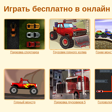
Играть бесплатно в онлайн
Парковка спорткара
Грузовик горного холма
Гонки монс
Горный монстр
Парковка грузовиков 5
Головолом