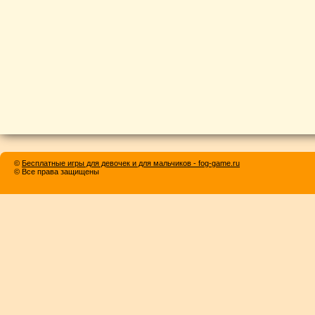
©
Бесплатные игры для девочек и для мальчиков - fog-game.ru
© Все права защищены