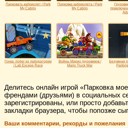
Парковать кабриолет / Park
Парковка кабриолета / Park
Грузови
My Cabrio
My Cabrio
приключени
Adv
Гонка: побег из лаборатории
Войны Марио грузовиков /
Безумная па
/ Lab Escape Race
Mario Truck War
Parkin
Делитесь онлайн игрой «Парковка мое
френдами (друзьями) в социальных се
зарегистрированы, или просто добавьт
закладки браузера, чтобы попозже сыг
Ваши комментарии, рекорды и пожелания