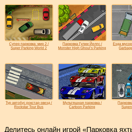
Супер парковка: мир 2 /
Парковка Гулии Йелпс /
Езда мусор
Super Parking World 2
Monster High Ghoul’s Parking
Garbage
Тур автобус рокстар-звезд /
Мультяшная парковка /
Парковка
Rockstar Tour Bus
Cartoon Parking
Super
Делитесь онлайн игрой «Парковка ях