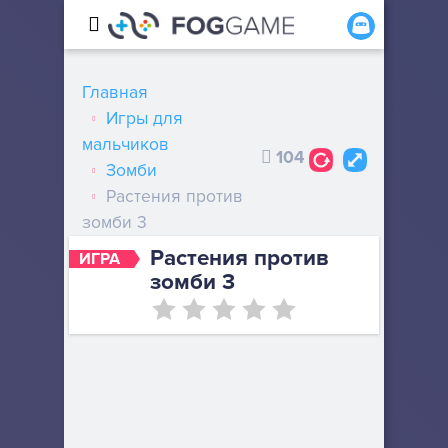
Главная
Игры для
мальчиков
104
Зомби
Растения против
зомби 3
Растения против
ИГРА
зомби 3