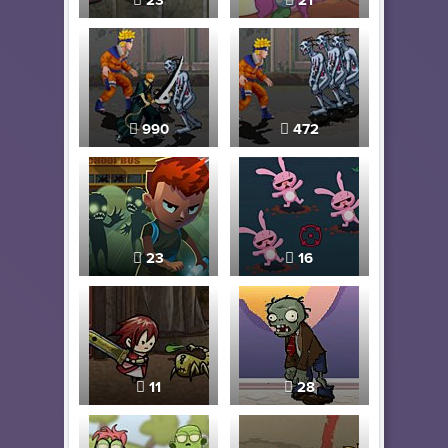
23
21
990
472
23
16
11
28