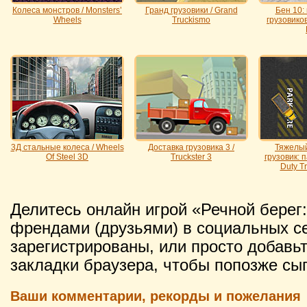
Колеса монстров / Monsters’
Гранд грузовики / Grand
Бен 10:
Wheels
Truckismo
грузовиков
3Д cтальные колеса / Wheels
Доставка грузовика 3 /
Тяжелы
Of Steel 3D
Truckster 3
грузовик: 
Duty T
Делитесь онлайн игрой «Речной берег:
френдами (друзьями) в социальных се
зарегистрированы, или просто добавьт
закладки браузера, чтобы попозже сыг
Ваши комментарии, рекорды и пожелания