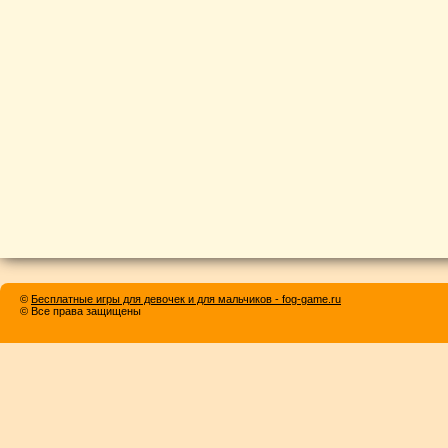
©
Бесплатные игры для девочек и для мальчиков - fog-game.ru
© Все права защищены