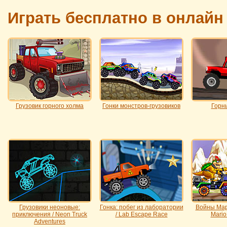
Играть бесплатно в онлайн
Грузовик горного холма
Гонки монстров-грузовиков
Горн
Грузовики неоновые:
Гонка: побег из лаборатории
Войны Мари
приключения / Neon Truck
/ Lab Escape Race
Mario
Adventures