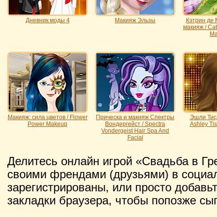
Дневник моды 4
Макияж Эльзы
Кэтрин де 
макияж / Ca
Ma
Макияж: сила цветов / Flower
Прическа и макияж Спектры
Эшли Тисд
Power Makeup
Вондергейст / Spectra
Ashley Ti
Vondergeist Hair Spa And
Facial
Делитесь онлайн игрой «Свадьба в Гре
своими френдами (друзьями) в социал
зарегистрированы, или просто добавьт
закладки браузера, чтобы попозже сыг