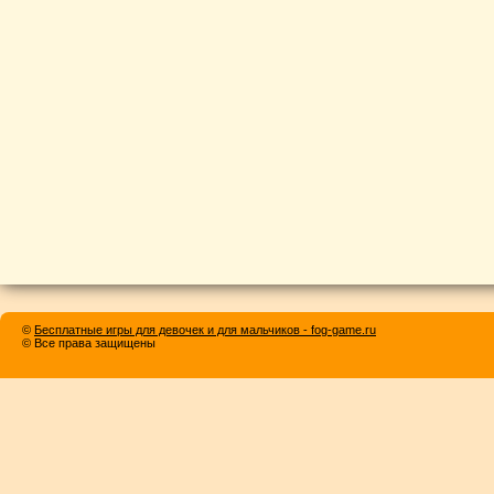
©
Бесплатные игры для девочек и для мальчиков - fog-game.ru
© Все права защищены