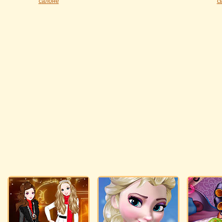
салоне
с