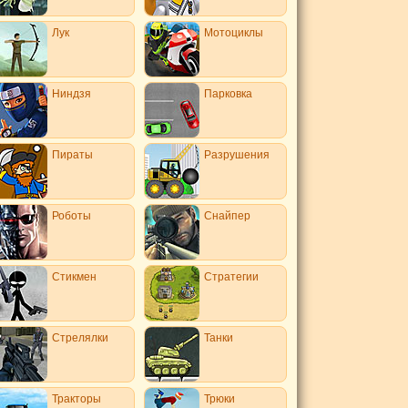
Лук
Мотоциклы
Ниндзя
Парковка
Пираты
Разрушения
Роботы
Снайпер
Стикмен
Стратегии
Стрелялки
Танки
Тракторы
Трюки