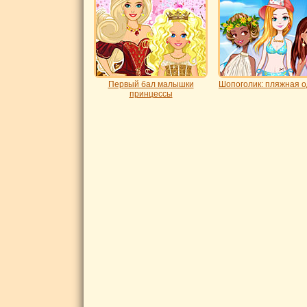
Первый бал малышки
Шопоголик: пляжная 
принцессы