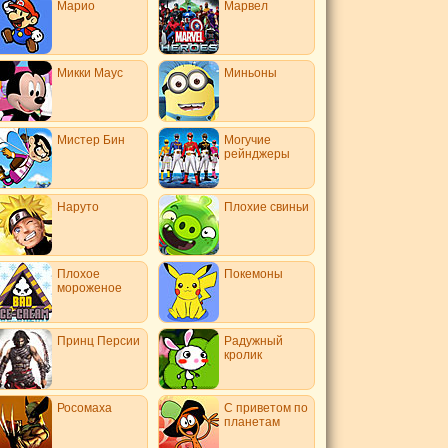
Марио
Марвел
Микки Маус
Миньоны
Мистер Бин
Могучие
рейнджеры
Наруто
Плохие свиньи
Плохое
Покемоны
мороженое
Принц Персии
Радужный
кролик
Росомаха
С приветом по
планетам