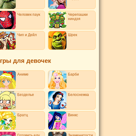
Человек паук
Черепашки
ниндзя
Чип и Дейл
Шрек
гры для девочек
Аниме
Барби
Безделье
Белоснежка
Братц
Винкс
Готовить еду
Знаменитости