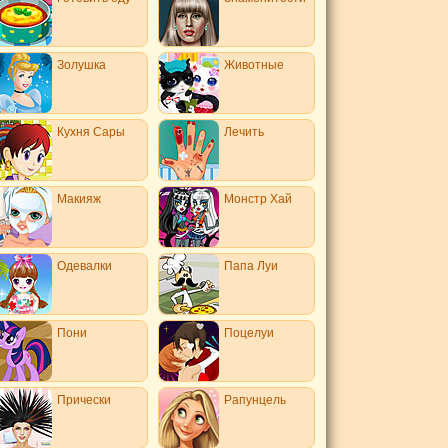
Золушка
Животные
Кухня Сары
Лечить
Макияж
Монстр Хай
Одевалки
Папа Луи
Пони
Поцелуи
Прически
Рапунцель