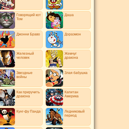
Говорящий кот
Даша
Том
Джонни Браво
Дораэмон
Железный
Жемчуг
человек
дракона
Звездные
Злая бабушка
войны
Как приручить
Капитан
дракона
Америка
Кунг-фу Панда
Ледниковый
период