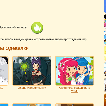
Проголосуй за игру
ube, чтобы каждый день смотреть новые видео прохождения игр
ры Одевалки
ь:
Одень Малефисенту
Клубничка: селфи фото
стиль