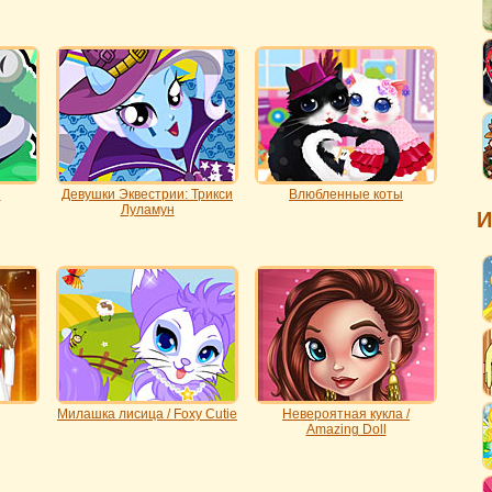
ы
Девушки Эквестрии: Трикси
Влюбленные коты
Луламун
И
Милашка лисица / Foxy Cutie
Невероятная кукла /
Amazing Doll