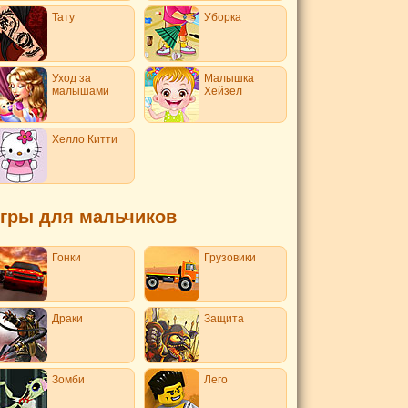
Тату
Уборка
Уход за
Малышка
малышами
Хейзел
Хелло Китти
гры для мальчиков
Гонки
Грузовики
Драки
Защита
Зомби
Лего