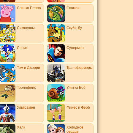
Свинка Пеппа
Свомпи
Симпсоны
Скуби-Ду
Соник
Супермен
Том и Джерри
Трансформеры
Троллфейс
Улитка Боб
Ультрамен
Финес и Ферб
Халк
Холодное
сердце