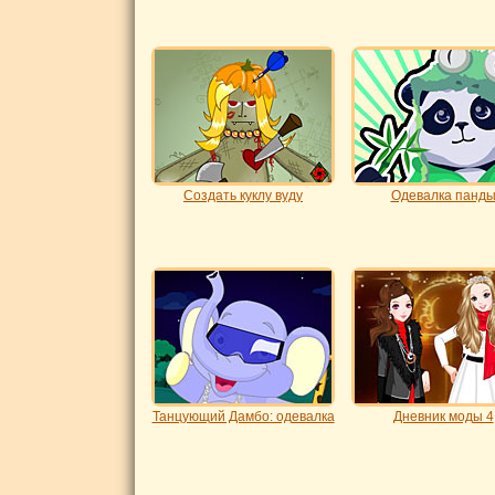
Создать куклу вуду
Одевалка панд
Танцующий Дамбо: одевалка
Дневник моды 4