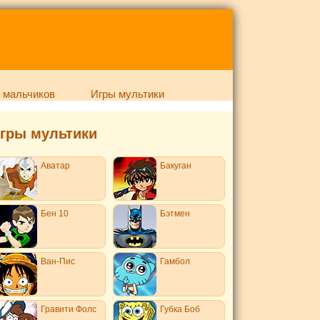
 мальчиков
Игры мультики
гры мультики
Аватар
Бакуган
Бен 10
Бэтмен
Ван-Пис
Гамбол
Гравити Фолс
Губка Боб