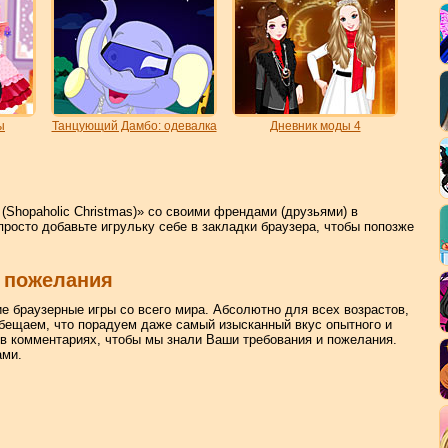
ы
Танцующий Дамбо: одевалка
Дневник моды 4
(Shopaholic Christmas)» со своими френдами (друзьями) в
просто добавьте игрульку себе в закладки браузера, чтобы попозже
 пожелания
ие браузерные игры со всего мира. Абсолютно для всех возрастов,
бещаем, что порадуем даже самый изысканный вкус опытного и
 в комментариях, чтобы мы знали Ваши требования и пожелания.
ами.