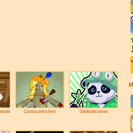
И
евалка
Создать куклу вуду
Одевалка панды