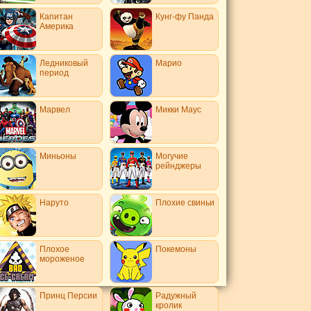
Капитан
Кунг-фу Панда
Америка
Ледниковый
Марио
период
Марвел
Микки Маус
Миньоны
Могучие
рейнджеры
Наруто
Плохие свиньи
Плохое
Покемоны
мороженое
Принц Персии
Радужный
кролик