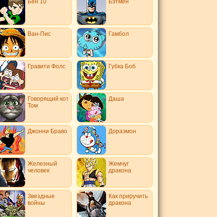
Бен 10
Бэтмен
Ван-Пис
Гамбол
Гравити Фолс
Губка Боб
Говорящий кот
Даша
Том
Джонни Браво
Дораэмон
Железный
Жемчуг
человек
дракона
Звездные
Как приручить
войны
дракона