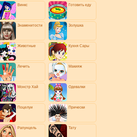
Винкс
Готовить еду
Знаменитости
Золушка
Животные
Кухня Сары
Лечить
Макияж
Монстр Хай
Одевалки
Поцелуи
Прически
Рапунцель
Тату