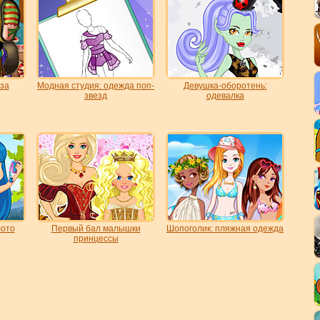
за
Модная студия: одежда поп-
Девушка-оборотень:
звезд
одевалка
фото
Первый бал малышки
Шопоголик: пляжная одежда
принцессы