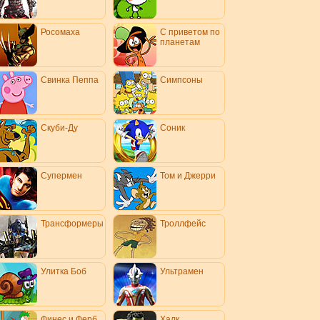
Росомаха
С приветом по
планетам
Свинка Пеппа
Симпсоны
Скуби-Ду
Соник
Супермен
Том и Джерри
Трансформеры
Троллфейс
Улитка Боб
Ультрамен
Финес и Ферб
Халк