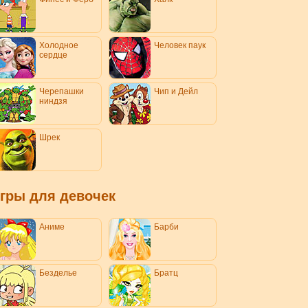
Холодное
Человек паук
сердце
Черепашки
Чип и Дейл
ниндзя
Шрек
гры для девочек
Аниме
Барби
Безделье
Братц