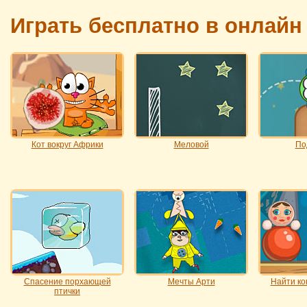
Играть бесплатно в онлай
Кот вокруг Африки
Меловой
По
Спасение порхающей
Мечты Арти
Найти ко
птички