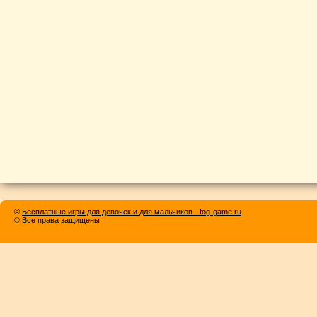
©
Бесплатные игры для девочек и для мальчиков - fog-game.ru
© Все права защищены