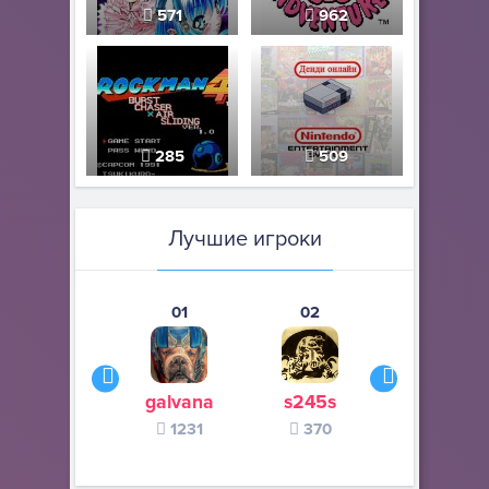
571
962
285
509
Лучшие игроки
01
02
03
galvana
s245s
zurogieva
1231
370
140