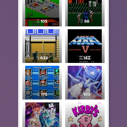
105
98
632
142
175
103