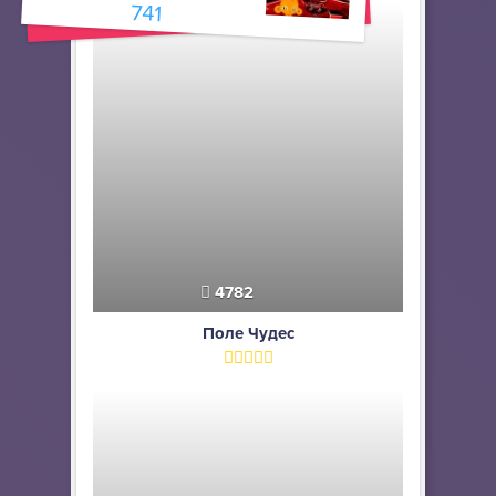
741
4782
Поле Чудес