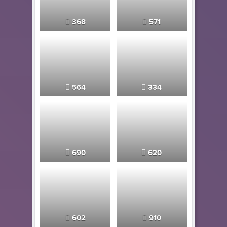
368
571
564
334
690
620
602
910