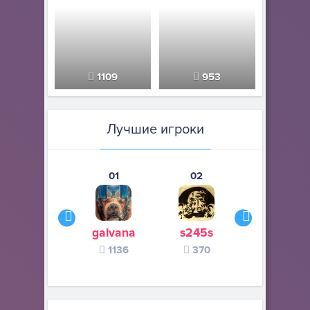
1109
953
Лучшие игроки
01
02
03
galvana
s245s
zurogieva
1136
370
140