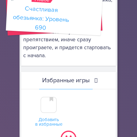
а другие - даже позволят ему
Счастливая
обезьянка: Уровень
прыгать и взбираться высоко-
высоко. Не позволяйте герою
690
упасть или столкнуться с
препятствием, иначе сразу
проиграете, и придется стартовать
с начала.
Избранные игры
Добавить
в избранные