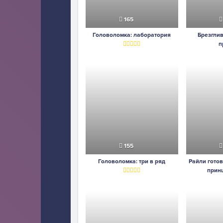
165
Головоломка: лаборатория
Брезгли
п
155
Головоломка: три в ряд
Райли гото
прин