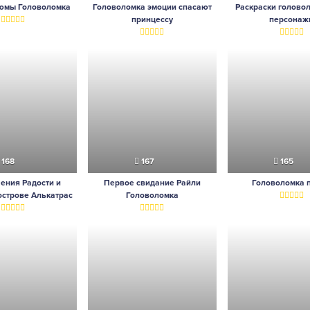
тюмы Головоломка
Головоломка эмоции спасают
Раскраски головол
принцессу
персонаж
168
167
165
ения Радости и
Первое свидание Райли
Головоломка 
острове Алькатрас
Головоломка