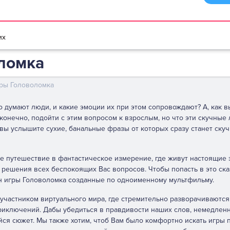
браузере
Мультики игры
Игры для девочек
Игры для мальчико
их
ломка
ры Головоломка
о думают люди, и какие эмоции их при этом сопровождают? А, как в
 конечно, подойти с этим вопросом к взрослым, но что эти скучные
 вы услышите сухие, банальные фразы от которых сразу станет скуч
ое путешествие в фантастическое измерение, где живут настоящие 
ь решения всех беспокоящих Вас вопросов. Чтобы попасть в это ск
йн игры Головоломка созданные по одноименному мультфильму.
я участником виртуального мира, где стремительно разворачиваются
иключений. Дабы убедиться в правдивости наших слов, немедлен
ся сюжет. Мы также хотим, чтоб Вам было комфортно искать игры п