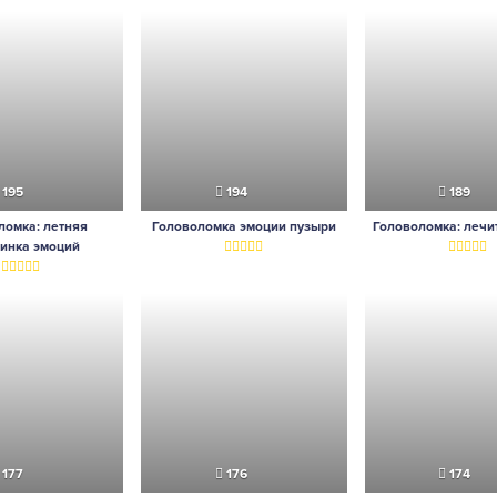
195
194
189
ломка: летняя
Головоломка эмоции пузыри
Головоломка: лечи
инка эмоций
177
176
174