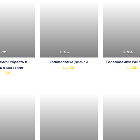
791
767
764
мка: Радость и
Головоломка Дисней
Головоломка: Рай
ь в магазине