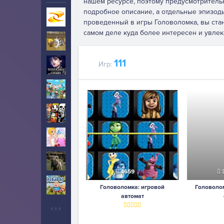
нашем ресурсе, поэтому предусмотрительн
подробное описание, а отдельные эпизод
Игры на Zarium
40000+
проведенный в игры Головоломка, вы стан
самом деле куда более интересен и увлек
Ударный отряд котят
5
111
Игр:
Уэнсдей
10
Тока Бока
5
Инди
5
Свадьба
2
Выживание
6
4659
Когама
2
Головоломка: игровой
Головолом
автомат