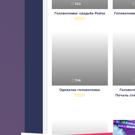
763
Головоломка: свадьба Райли
Головоломк
706
Одевалка головоломка
Головоло
Печаль спа