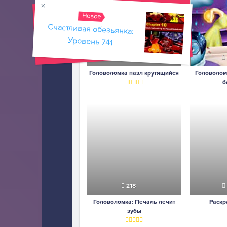
Новое
Счастливая обезьянка:
Уровень 741
332
Головоломка пазл крутящийся
Головолом
б
218
Головоломка: Печаль лечит
Раскр
зубы