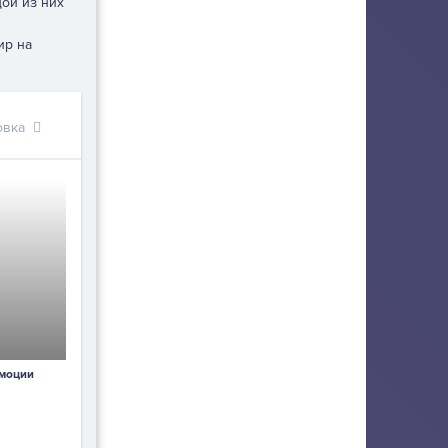
дой из них
ир на
овка
эмоции