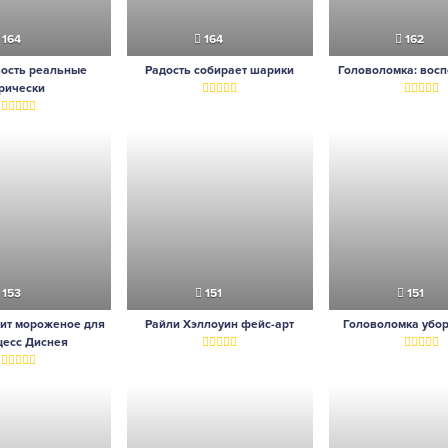
164
164
162
вость реальные
Радость собирает шарики
Головоломка: вос
рически
153
151
151
вит мороженое для
Райли Хэллоуин фейс-арт
Головоломка убор
цесс Диснея