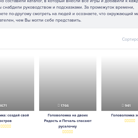
о составили каталог, в который внесли все игры и добавили к каж
ы снабдили руководством и подсказками. За промежуток времени,
ете по-другому смотреть на людей и осознаете, что окружающий м
ателен, чем Вы могли себе представить.
Сортир
3671
1766
941
ка: создай свой
Головоломка на двоих
Головоломка 
остров
Радость и Печаль спасают
русалочку