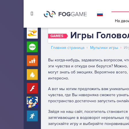
Игры в 
На дво
Игры Голово
Игры на Zarium
40000+
GAMES
Новые
260
Главная страница
Мультики игры
Иг
Вы когда-нибудь, задавались вопросом, чт
Для детей
10
эти чувства и откуда они берутся? Можно,
могут знать об эмоциях. Вероятнее всего,
Популярные
260
интересно.
Флеш
А вот мы хотим предложить вам уникальн
31
чувства, где Вы наверняка сможете узнат
пространство достаточно запустить онла
Соник
275
Зайдя на наш сайт, посетитель становитс
Прохождение
2303
затягивающие в водоворот нереальных пр
запускайте игру и выбирайте понравивший