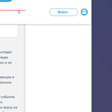
в
Войти
LOADING...
ыглядят
 люди
но и не
эмоции и
азочное
 события,
но
о вкусу на