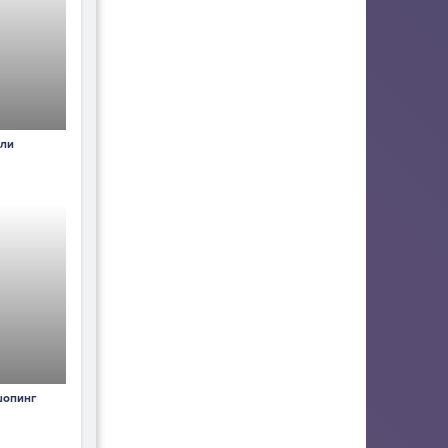
йли
шопинг