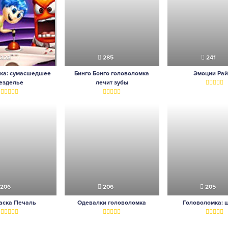
323
285
241
ка: сумасшедшее
Бинго Бонго головоломка
Эмоции Ра
езделье
лечит зубы
206
206
205
аска Печаль
Одевалки головоломка
Головоломка: 