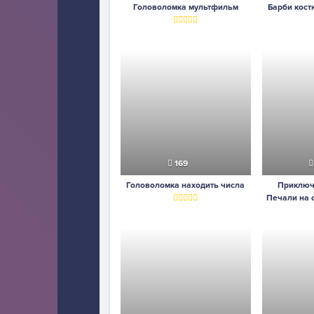
Головоломка мультфильм
Барби кос
169
Головоломка находить числа
Приключ
Печали на 