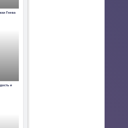
жки Гнева
дость и