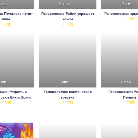
735
732
731
а: Печалька лечит
Головоломка Райли украшает
Головоломка: пры
зубы
кексы
691
681
539
мка: Радость и
Головоломка: космическая
Головоломка: Ра
сают Бинго Бонго
готовка
Печаль