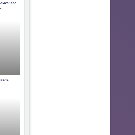
омка: все
и
пазлы