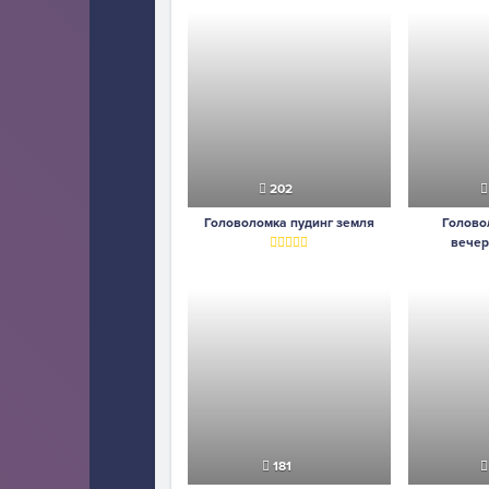
202
Головоломка пудинг земля
Голово
вечер
181