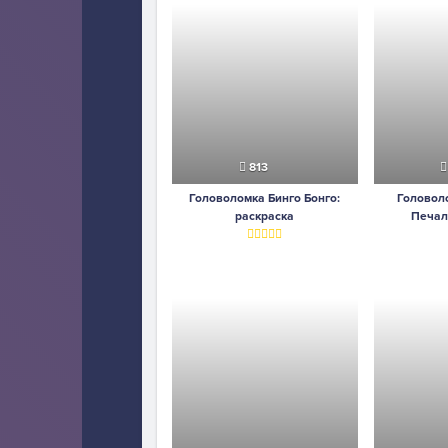
813
Головоломка Бинго Бонго:
Головоло
раскраска
Печал