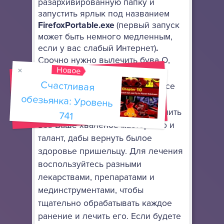
разархивированную папку и
запустить ярлык под названием
FirefoxPortable.exe
(первый запуск
может быть немного медленным,
если у вас слабый Интернет)
.
Срочно нужно вылечить бува О,
Новое
который был тяжело ранен в
Счастливая
обезьянка: Уровень
схватке с капитаном Смеком. Все
его тело покрыто ужасными
ранами, и теперь нужно применить
741
все Ваше хваленое мастерство и
талант, дабы вернуть былое
здоровье пришельцу. Для лечения
воспользуйтесь разными
лекарствами, препаратами и
мединструментами, чтобы
тщательно обрабатывать каждое
ранение и лечить его. Если будете