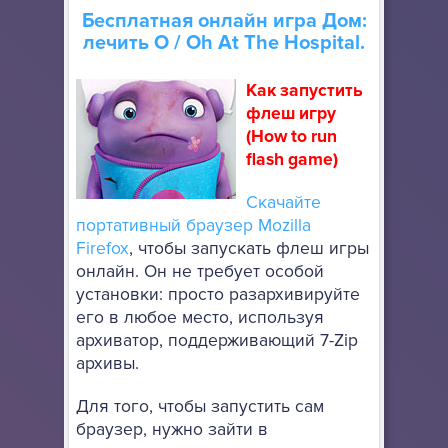
Бесплатная онлайн игра
Дом:
лечить О
/ Oh At The Hospital.
Как запустить
флеш игру
(How to run
flash game)
Скачайте
портативный браузер Mozilla
Firefox
, чтобы запускать флеш игры
онлайн. Он не требует особой
установки: просто разархивируйте
его в любое место, используя
архиватор, поддерживающий 7-Zip
архивы.
Для того, чтобы запустить сам
браузер, нужно зайти в