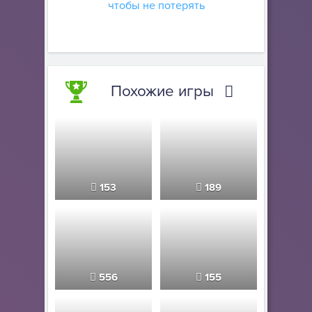
чтобы не потерять
Похожие игры
153
189
556
155