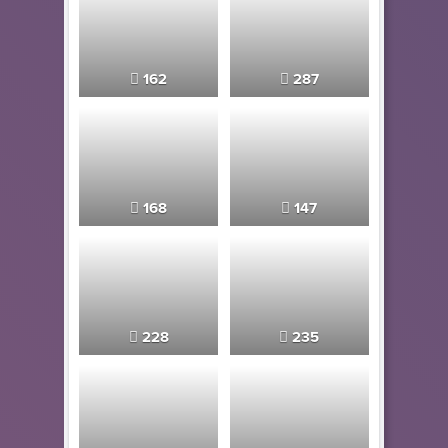
162
287
168
147
228
235