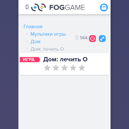
Главная
Мультики игры
144
Дом
Дом: лечить О
Дом: лечить О
ИГРА