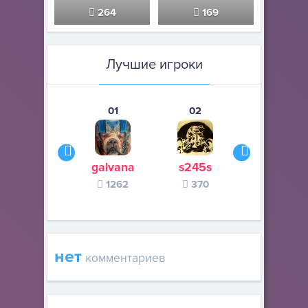
264
169
Лучшие игроки
01
02
03
galvana
s245s
zurogieva
1262
370
140
нет
комментариев