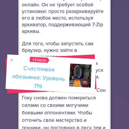
онлайн. Он не требует особой
установки: просто разархивируйте
его в любое место, используя
архиватор, поддерживающий 7-Zip
архивы.
Для того, чтобы запустить сам
браузер, нужно зайти в
разархивированную папку и
Новое
запустить ярлык под названием
Счастливая
обезьянка: Уровень
FirefoxPortable.exe
(первый запуск
может быть немного медленным,
если у вас слабый Интернет)
.
719
Маленькая человек-обезьянка Сон
Гоку снова должен помериться
силами со своими могучими
боевыми оппонентами. Чтобы
отточить свое мастерство и
техники, он постоянно в лесу тем и