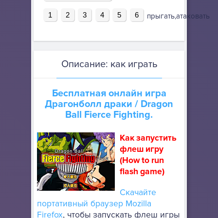
1
2
3
4
5
6
прыгать,атаковать
Описание: как играть
Бесплатная онлайн игра
Драгонболл драки
/ Dragon
Ball Fierce Fighting.
Как запустить
флеш игру
(How to run
flash game)
Скачайте
портативный браузер Mozilla
Firefox
, чтобы запускать флеш игры