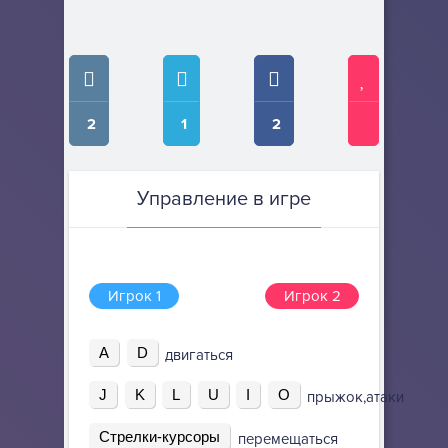
2
1
2
Управление в игре
Игрок 1
Игрок 2
A
D
двигаться
J
K
L
U
I
O
прыжок,атаки
Стрелки-курсоры
перемещаться