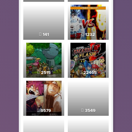
141
1232
2515
22465
9579
3549