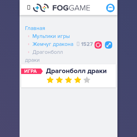
Главная
Мультики игры
Жемчуг дракона
1527
Драгонболл
драки
Драгонболл драки
ИГРА