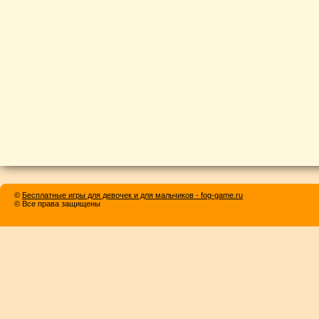
©
Бесплатные игры для девочек и для мальчиков - fog-game.ru
© Все права защищены