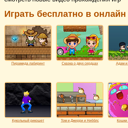
Играть бесплатно в онлайн
Пирамида лабиринт
Сказка о двух сердцах
Адам и
Кукольный рикошет
Том и Джерри и Нибблс
Кошки