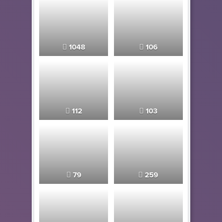
1048
106
112
103
79
259