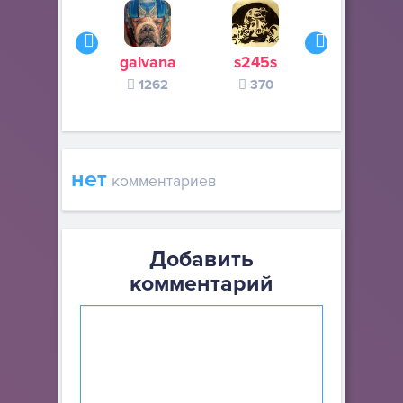
galvana
s245s
zurogieva
1262
370
140
нет
комментариев
Добавить
комментарий