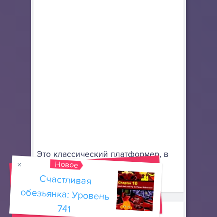
Это классический платформер, в
Новое
который снова можно играть в
онлайн браузере.
Счастливая
обезьянка: Уровень
741
Избранные игры