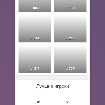
1063
388
841
219
1117
755
Лучшие игроки
01
02
03