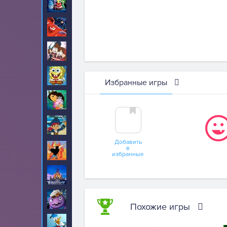
Головоломка
115
Город героев
21
Гравити Фолз
49
Губка Боб
670
Избранные игры
Даша
218
Джейк и Пираты
6
Нетландии
Добавить
в
Джонни Браво
3
избранные
Дисней
1
Дом
17
Похожие игры
Дональд Дак
11