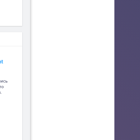
ht
лись
то
.