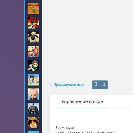
Амиго Панчо
8
Бакуган
6
Барашек Шон
17
Барбоскины
31
Бен 10
190
Блуи
2
Предыдущая игра
2
Босс молокосос
23
Управление в игре
Бэтмен
90
Ван-Пис
99
Esc = пауза