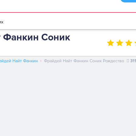
браузере
Мультики игры
Игры для девочек
Игры для мальчико
их
 Фанкин Соник
айдей Найт Фанкин
Фрайдей Найт Фанкин Соник Рождество
31