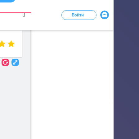
в
Войти
LOADING...
1