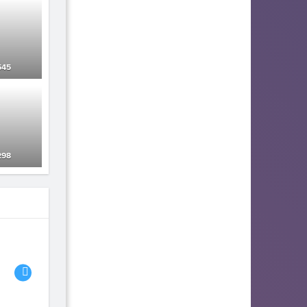
45
98
06
07
08
Bambi the Gamer
fhjwsefse46556
LlLl1204