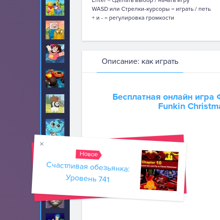
Enter = сделать выбор / начать игру
Винни Пух
8
WASD или Стрелки-курсоры = играть / петь
+ и - = регулировка громкости
Время приключений
89
Вселенная Стивена
22
Описание: как играть
Вспыш и чудо
52
машинки
Бесплатная онлайн игра
Вся правда о
17
Funkin Christ
медведях
Гамбол
70
Гангнам Стайл
20
Новое
Счастливая обезьянка:
Герои в масках
30
Уровень 741
Говорящий кот Том
459