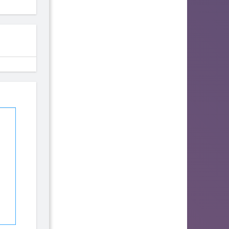
117
114
107