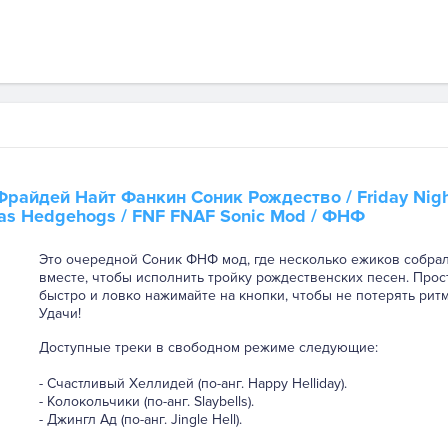
Фрайдей Найт Фанкин Соник Рождество
/ Friday Nig
mas Hedgehogs / FNF FNAF Sonic Mod / ФНФ
Это очередной Соник ФНФ мод, где несколько ежиков собра
вместе, чтобы исполнить тройку рождественских песен. Прос
быстро и ловко нажимайте на кнопки, чтобы не потерять ритм
Удачи!
Доступные треки в свободном режиме следующие:
- Счастливый Хеллидей (по-анг. Happy Helliday).
- Колокольчики (по-анг. Slaybells).
- Джингл Ад (по-анг. Jingle Hell).