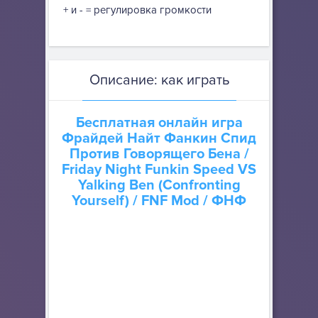
+ и - = регулировка громкости
Описание: как играть
Бесплатная онлайн игра
Фрайдей Найт Фанкин Спид
Против Говорящего Бена
/
Friday Night Funkin Speed VS
Yalking Ben (Confronting
Yourself) / FNF Mod / ФНФ