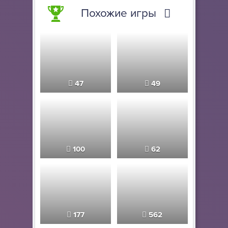
Похожие игры
47
49
100
62
177
562