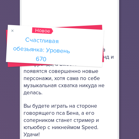
Новое
Счастливая
обезьянка: Уровень
Это такой конкретный ремикс, в
котором уже не будет Герлфренд и
670
Бойфренда, а вместо этого
появятся совершенно новые
персонажи, хотя сама по себе
музыкальная схватка никуда не
делась.
Вы будете играть на стороне
говорящего пса Бена, а его
соперником станет стример и
ютьюбер с никнеймом Speed.
Удачи!