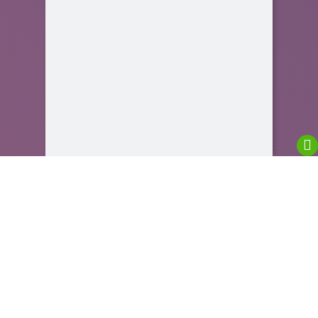
We are using cookies to give you the best
experience on our website.
You can find out more about which cookies we are
using or switch them off in
settings
.
Close GDPR Cookie Banner
Accept
Reject
Close GDPR Cookie Banner