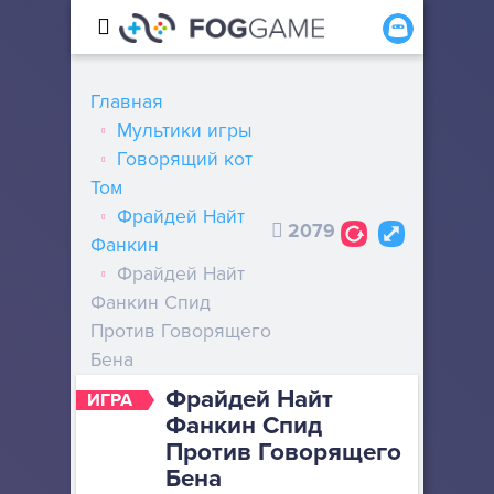
Главная
Мультики игры
Говорящий кот
Том
Фрайдей Найт
2079
Фанкин
Фрайдей Найт
Фанкин Спид
Против Говорящего
Бена
Фрайдей Найт
ИГРА
Фанкин Спид
Против Говорящего
Бена