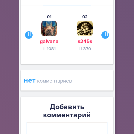
01
02
03
galvana
s245s
zurogieva
1081
370
140
нет
комментариев
Добавить
комментарий