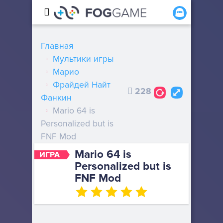
Главная
Мультики игры
Марио
Фрайдей Найт
228
Фанкин
Mario 64 is
Personalized but is
FNF Mod
Mario 64 is
ИГРА
Personalized but is
FNF Mod