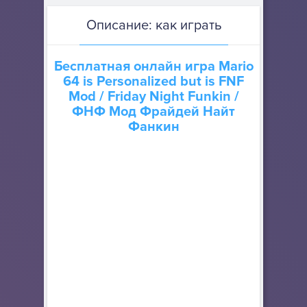
Описание: как играть
Бесплатная онлайн игра
Mario
64 is Personalized but is FNF
Mod
/ Friday Night Funkin /
ФНФ Мод Фрайдей Найт
Фанкин