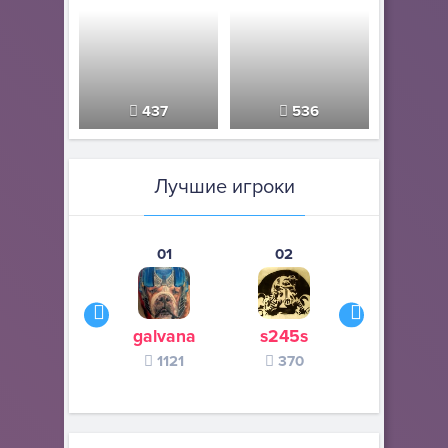
437
536
Лучшие игроки
01
02
03
galvana
s245s
zurogieva
1121
370
140