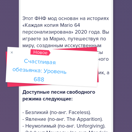
Этот ФНФ мод основан на историях
«Каждая копия Mario 64
персонализирована» 2020 года. Вы
играете за Марио, путешествуя по
миру, созданным исскуственным
Новое
интеллектом. Иными словами, вы
находитесь во вселенной Грибного
Счастливая
обезьянка: Уровень
королевства, где вместо
Бойфренда будет водопроводчик, а
688
вместо Герлфренд...никого.
Доступные песни свободного
режима следующие:
- Безликий (по-анг. Faceless).
- Явление (по-анг. The Apparition).
- Неумолимый (по-анг. Unforgiving).