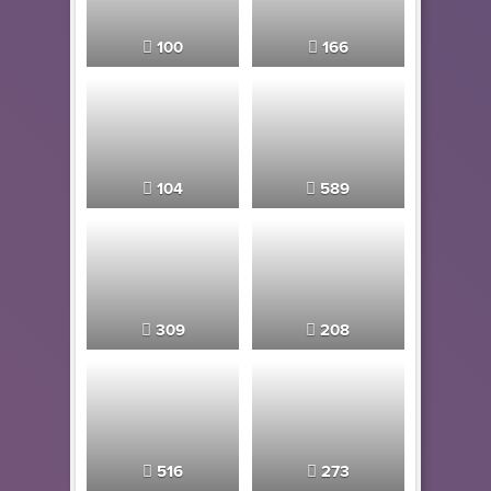
100
166
104
589
309
208
516
273