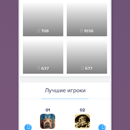
708
1036
637
677
Лучшие игроки
01
02
03