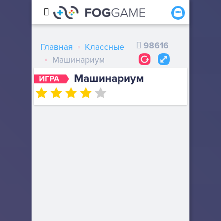
98616
Главная
Классные
Машинариум
Машинариум
ИГРА