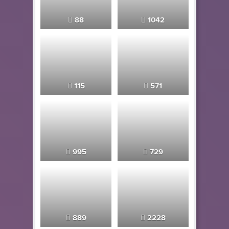
88
1042
115
571
995
729
889
2228