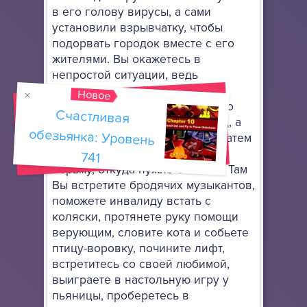
в его голову вирусы, а сами
установили взрывчатку, чтобы
подорвать городок вместе с его
жителями. Вы окажетесь в
непростой ситуации, ведь
необходимо любой ценой
Новое
остановить негодяев. Для этого
Счастливая
обезьянка: Уровень
сначала нужно попасть в город, а
КПП пройти ой как непросто. Затем
Вас схватят враги и посадят в
741
тюрьму, откуда нужно сбежать. Там
Вы встретите бродячих музыкантов,
поможете инвалиду встать с
коляски, протянете руку помощи
верующим, словите кота и собьете
птицу-воровку, почините лифт,
встретитесь со своей любимой,
выиграете в настольную игру у
пьяницы, проберетесь в