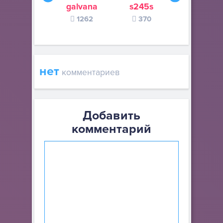
galvana
s245s
zurogieva
1262
370
140
нет
комментариев
Добавить
комментарий