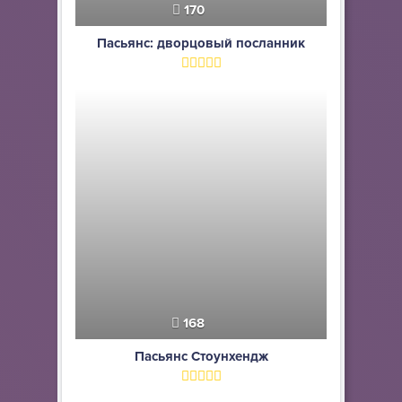
170
Пасьянс: дворцовый посланник
168
Пасьянс Стоунхендж