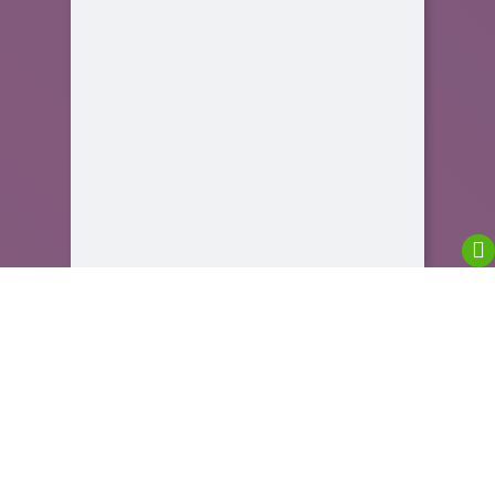
We are using cookies to give you the best
experience on our website.
You can find out more about which cookies we are
using or switch them off in
settings
.
Close GDPR Cookie Banner