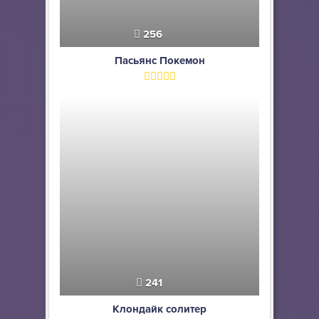
256
Пасьянс Покемон
241
Клондайк солитер