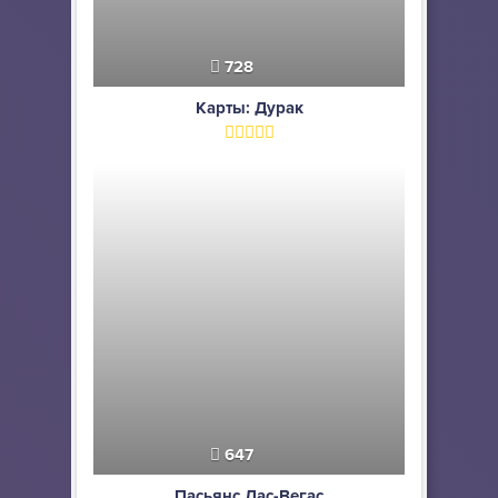
728
Карты: Дурак
647
Пасьянс Лас-Вегас