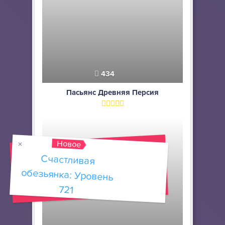
434
Пасьянс Древняя Персия
Новое
Счастливая
обезьянка: Уровень
721