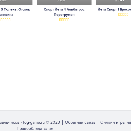
1044
831
763
 3 Тюлень: Отскок
Спорт Йети 4 Альбатрос
Йети Спорт 1 Бросо
ингвина
Перегружен
мальчиков -
fog-game.ru © 2023
Обратная связь
Онлайн игры на
Правообладателям