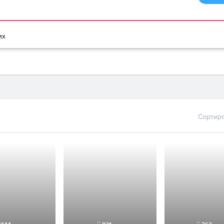
браузере
Мультики игры
Игры для девочек
Игры для мальчико
их
Сортир