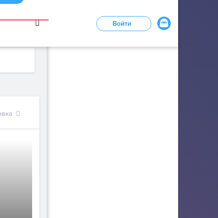
в
Войти
LOADING...
овка