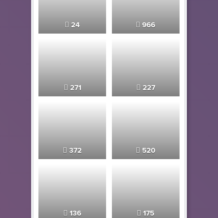
24
966
271
227
372
520
136
175