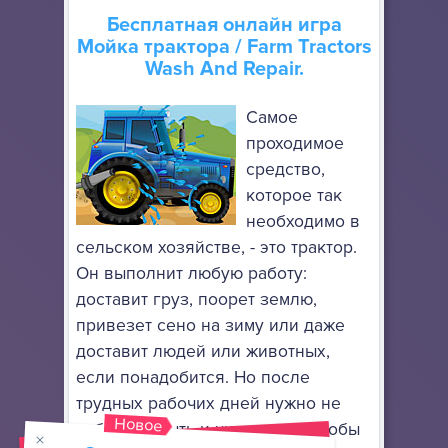
Бесплатная онлайн игра
Мойка трактора
/ Farm Tractors
Wash And Repair.
Самое
проходимое
средство,
которое так
необходимо в
сельском хозяйстве, - это трактор.
Он выполнит любую работу:
доставит груз, поорет землю,
привезет сено на зиму или даже
доставит людей или животных,
если понадобится. Но после
трудных рабочих дней нужно не
Новое
забывать мыть и чинить его, чтобы