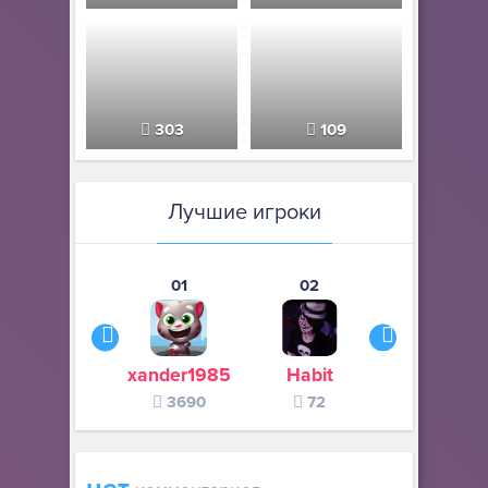
303
109
Лучшие игроки
01
02
03
xander1985
Habit
legat67
3690
72
48