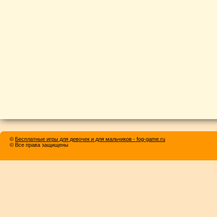
©
Бесплатные игры для девочек и для мальчиков - fog-game.ru
© Все права защищены