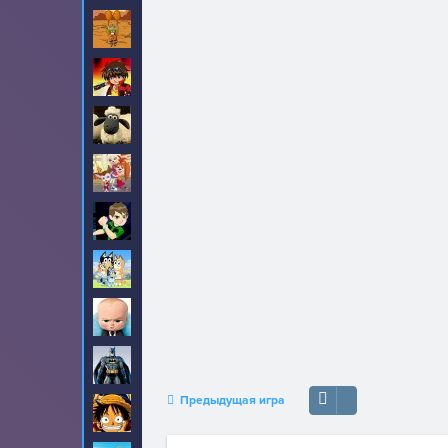
Амиго Панчо
8
Бакуган
6
Барашек Шон
17
Барбоскины
31
Бен 10
190
Блуи
2
Босс молокосос
23
Бэтмен
90
Предыдущая игра
Ван-Пис
99