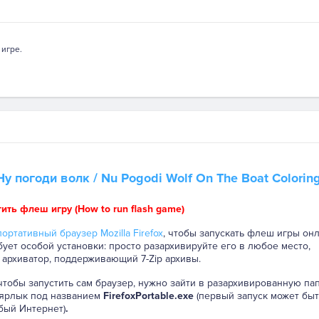
 игре.
Ну погоди волк
/ Nu Pogodi Wolf On The Boat Coloring
тить флеш игру (How to run flash game)
ортативный браузер Mozilla Firefox
, чтобы запускать флеш игры онл
бует особой установки: просто разархивируйте его в любое место,
 архиватор, поддерживающий 7-Zip архивы.
 чтобы запустить сам браузер, нужно зайти в разархивированную па
 ярлык под названием
FirefoxPortable.exe
(первый запуск может быт
бый Интернет)
.