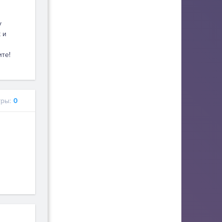
у
 и
ите!
ры:
0