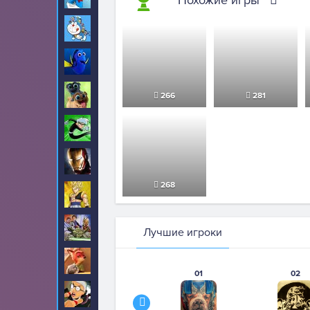
Дораэмон
29
Дори
22
Дружные мопсы
13
266
281
Дэнни призрак
7
Железный человек
35
268
Жемчуг дракона
35
Звездные войны
39
Лучшие игроки
Зверополис
134
01
02
Злая бабушка
27