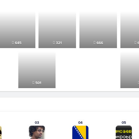
645
321
666
6
501
03
04
05