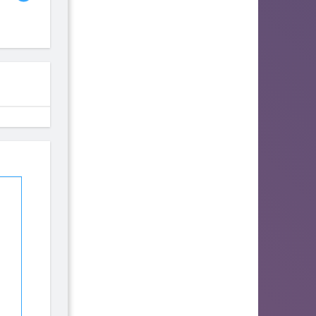
Bambi the Gamer
fhjwsefse46556
Advlad
117
114
93