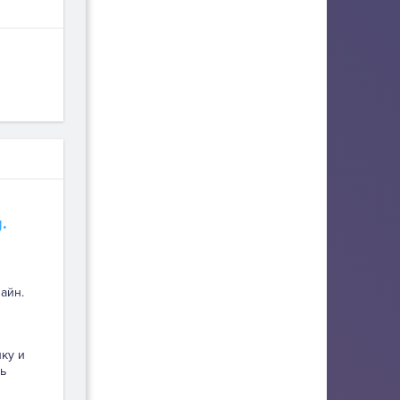
.
айн.
пку и
ь