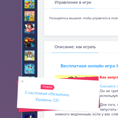
Управление в игре
Винни Пух
8
Время приключений
89
Пользуйтесь мышкой, чтобы управлять в этой
Вселенная Стивена
22
Вспыш и чудо
52
машинки
Описание: как играть
Вся правда о
17
медведях
Бесплатная онлайн игра
Гамбол
70
Как запус
Гангнам Стайл
20
Скачайте п
Новое
Он не тре
Счастливая обезьянка:
Герои в масках
30
используя
Уровень 721
Для того,
Говорящий кот Том
459
запустить
немного медленным, если у вас сла