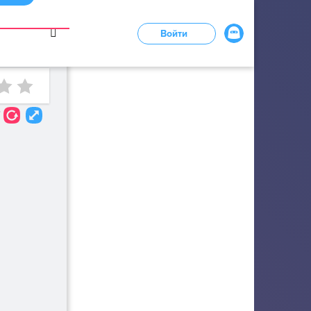
в
Войти
LOADING...
7