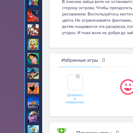
Головоломка
В поисках зайца волк не остановится
115
сторону острова. Чтобы преодолеть
рисованием. Воспользуйтесь кисточ
Город героев
21
цвета. Не ограничивайте фантазию, 
детям понравится эта раскраска, п
Гравити Фолз
49
угодно. И пока волк не добра до зай
Губка Боб
670
Даша
218
Избранные игры
Джейк и Пираты
6
Нетландии
Джонни Браво
3
Добавить
в
Дисней
избранные
1
Дом
17
Дональд Дак
11
Похожие игры