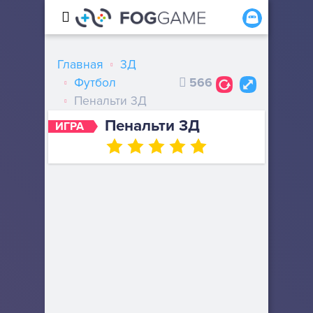
Главная
3Д
Футбол
566
Пенальти 3Д
Пенальти 3Д
ИГРА