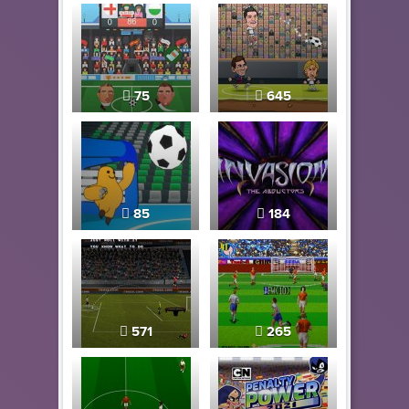
75
645
85
184
571
265