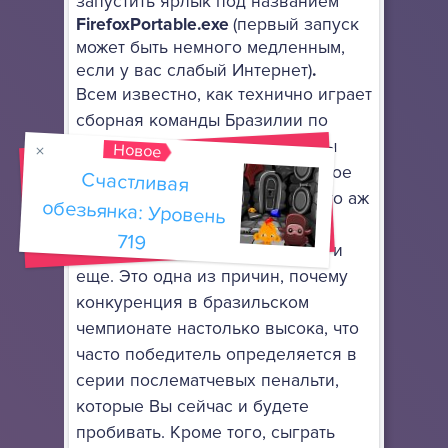
запустить ярлык под названием
FirefoxPortable.exe
(первый запуск
может быть немного медленным,
если у вас слабый Интернет)
.
Всем известно, как технично играет
сборная команды Бразилии по
футболу. Каждый член команды
Новое
может продемонстрировать такое
Счастливая
обезьянка: Уровень
мастерство владения мячом, что аж
дух захватывает. Такие финты
719
можно и хочется смотреть еще и
еще. Это одна из причин, почему
конкуренция в бразильском
чемпионате настолько высока, что
часто победитель определяется в
серии послематчевых пенальти,
которые Вы сейчас и будете
пробивать. Кроме того, сыграть