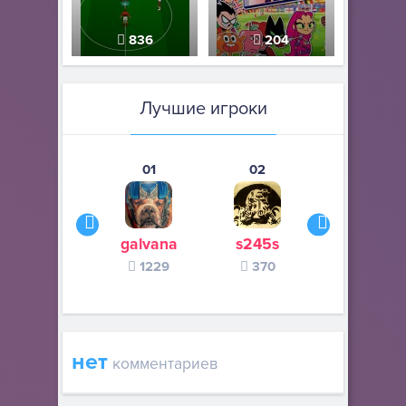
836
204
Лучшие игроки
01
02
03
galvana
s245s
zurogieva
1229
370
140
нет
комментариев