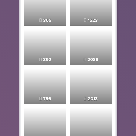
366
1523
392
2088
756
2013