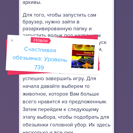
архивы.
Для того, чтобы запустить сам
браузер, нужно зайти в
разархивированную папку и
запустить ярлык под названием
Новое
FirefoxPortable.exe
(первый запуск
Счастливая
обезьянка: Уровень
может быть немного медленным,
если у вас слабый Интернет)
.
Вам нужно пройти до конца все
739
двадцать семь уровней, чтобы
успешно завершить игру. Для
начала давайте выберем то
животное, которое Вам больше
всего нравится из предложенным.
Затем перейдем к следующему
этапу выбора, чтобы подобрать для
обезьянки головной убор. Их здесь
несколько и все они