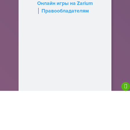
Онлайн игры на Zarium
Правообладателям
We are using cookies to give you the best
experience on our website.
You can find out more about which cookies we are
using or switch them off in
settings
.