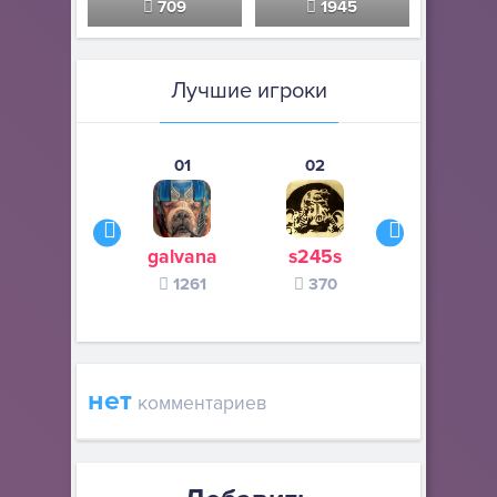
709
1945
Лучшие игроки
01
02
03
galvana
s245s
zurogieva
1261
370
140
нет
комментариев