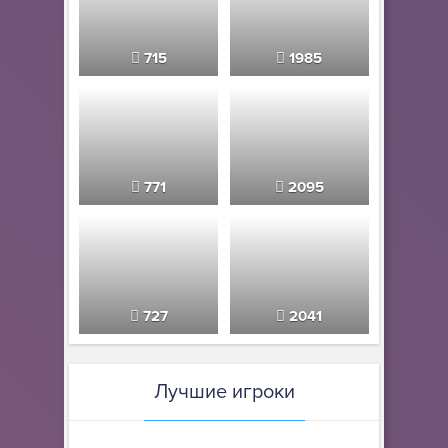
715
1985
771
2095
727
2041
Лучшие игроки