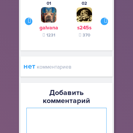
01
02
03
galvana
s245s
zurogieva
1231
370
140
нет
комментариев
Добавить
комментарий