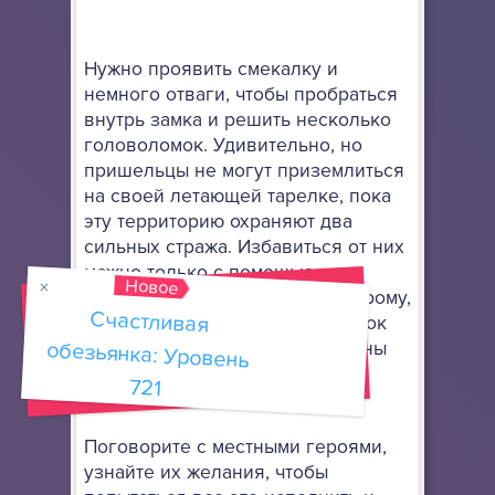
Нужно проявить смекалку и
немного отваги, чтобы пробраться
внутрь замка и решить несколько
головоломок. Удивительно, но
пришельцы не могут приземлиться
на своей летающей тарелке, пока
эту территорию охраняют два
сильных стража. Избавиться от них
можно только с помощью
Новое
специального арбалета, к которому,
Счастливая
обезьянка: Уровень
к тому же, нужно найти и десяток
стрел. Все эти задачи возложены
на ваши плечи, а потому не
721
подведите.
Поговорите с местными героями,
узнайте их желания, чтобы