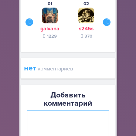
01
02
03
galvana
s245s
zurogieva
1229
370
140
нет
комментариев
Добавить
комментарий