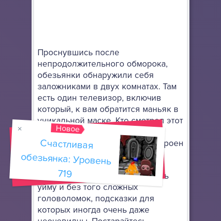
Проснувшись после
непродолжительного обморока,
обезьянки обнаружили себя
заложниками в двух комнатах. Там
есть один телевизор, включив
который, к вам обратится маньяк в
уникальной маске. Кто смотрел этот
Новое
фильм, может догадаться, что
Счастливая
обезьянка: Уровень
сюжет этого приключения построен
на фильме "Пила".
719
Вы должны помочь всем решить
уйму и без того сложных
головоломок, подсказки для
которых иногда очень даже