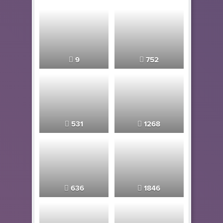
9
752
531
1268
636
1846