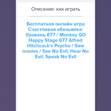
Описание: как играть
Бесплатная онлайн игра
Счастливая обезьянка:
Уровень 677
/ Monkey GO
Happy Stage 677 Alfred
Hitchcock's Psycho / Saw
movies / See No Evil. Hear No
Evil, Speak No Evil