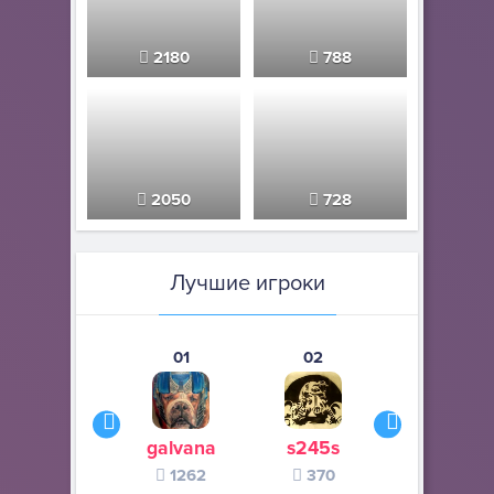
2180
788
2050
728
Лучшие игроки
01
02
03
galvana
s245s
zurogieva
1262
370
140