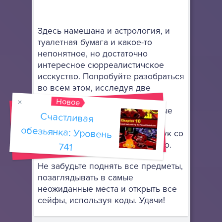
Здесь намешана и астрология, и
туалетная бумага и какое-то
непонятное, но достаточно
интересное сюрреалистичское
исскуство. Попробуйте разобраться
во всем этом, исследуя две
локации и разговаривая с
Новое
местными персонажами, которые
Счастливая
обезьянка: Уровень
хотят получит некие предметы,
связанные с астрологией: то лук со
стрелами, то весы, то еще что-то.
741
Не забудьте поднять все предметы,
позаглядывать в самые
неожиданные места и открыть все
сейфы, используя коды. Удачи!