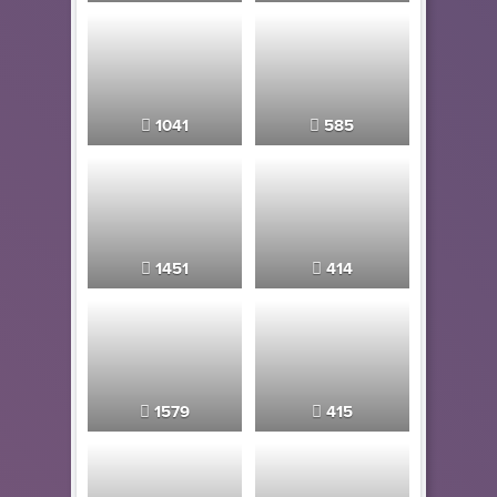
1041
585
1451
414
1579
415