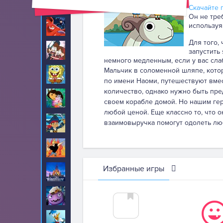
Головоломка
115
Скачайте п
Он не тре
используя
Город героев
21
Для того,
Гравити Фолз
49
запустить
немного медленным, если у вас сла
Мальчик в соломенной шляпе, котор
Губка Боб
670
по имени Наоми, путешествуют вмес
количество, однако нужно быть пред
Даша
218
своем корабле домой. Но нашим гер
любой ценой. Еще классно то, что 
Джейк и Пираты
взаимовыручка помогут одолеть люб
6
Нетландии
Джонни Браво
3
Избранные игры
Дисней
1
Дом
17
Дональд Дак
11