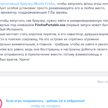
ортативный браузер Mozilla Firefox
, чтобы запускать флеш игры онл
бует особой установки: просто разархивируйте его в любое место,
 архиватор, поддерживающий 7-Zip архивы.
 чтобы запустить сам браузер, нужно зайти в разархивированную па
 ярлык под названием
FirefoxPortable.exe
(первый запуск может быт
бый Интернет)
.
ый мечтает стать королем пиратом, и его навигатор, девушка-воро
те в поисках сокровищ. На это острове их спрятано огромное
ельно внимательным, а главное - храбрым, чтобы их найти и увезт
оям все равно, ведь они бесстрашны и настроены добиться своего
они отправились в приключение вместе, потому взаимопомощь и
ых врагов. Удачи!
Мои иг
Если игра понравилась - добавь её в избранное!
чтобы не потерять