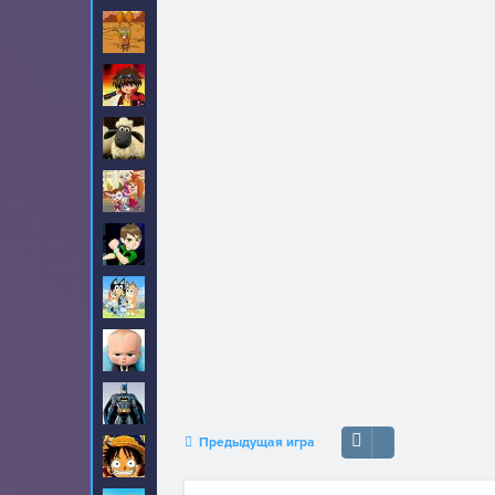
Амиго Панчо
8
Бакуган
6
Барашек Шон
17
Барбоскины
31
Бен 10
190
Блуи
2
Босс молокосос
23
Бэтмен
90
Предыдущая игра
Ван-Пис
99