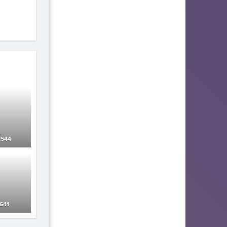
2544
641