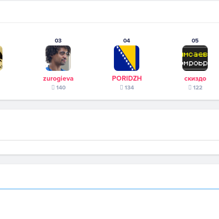
03
04
05
zurogieva
PORIDZH
скиздо
140
134
122