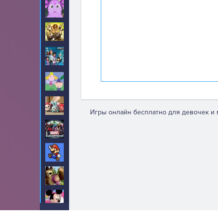
Лунтик
12
Мадагаскар
6
Майлз с другой
2
планеты
Маленькое
20
Королевство
Малышарики
7
Игры онлайн бесплатно для девочек и 
Марвел
143
Марио
368
Маша и Медведь
0
Микки Маус
51
We are using cookies to give you the best experience on our we