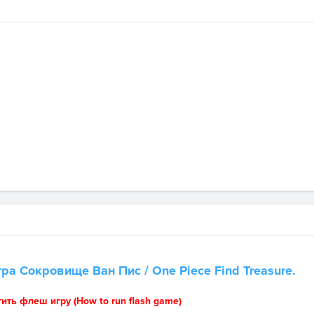
гра
Сокровище Ван Пис
/ One Piece Find Treasure.
тить флеш игру (How to run flash game)