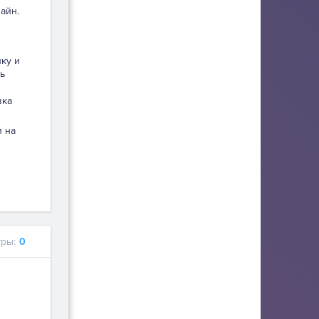
айн.
пку и
ь
вка
и на
ры:
0