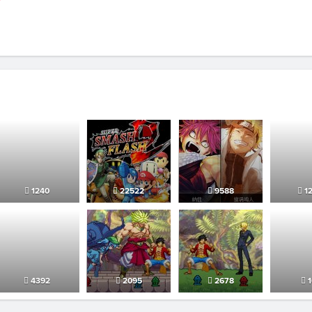
1240
22522
9588
1
4392
2095
2678
1