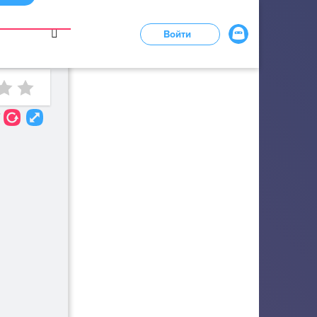
в
Войти
LOADING...
7