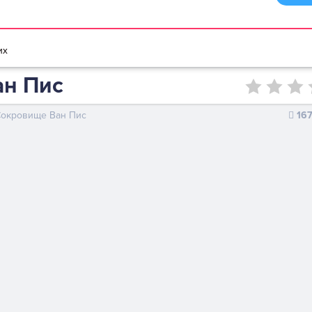
браузере
Мультики игры
Игры для девочек
Игры для мальчико
их
ан Пис
окровище Ван Пис
16