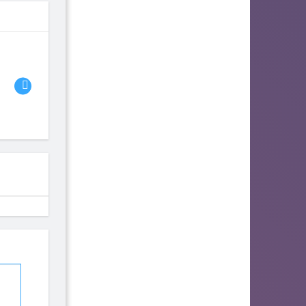
06
07
08
Bambi the Gamer
fhjwsefse46556
Advlad
117
114
93