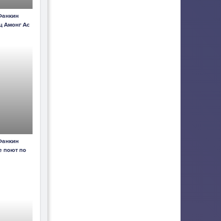
Фанкин
ц Амонг Ас
Фанкин
е поют по