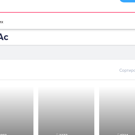
браузере
Мультики игры
Игры для девочек
Игры для мальчико
их
Ас
Сортир