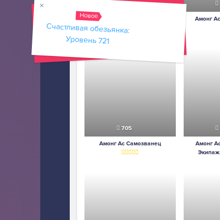
760
Новое
Амонг Ас: Игра в Кальмара На
Амонг А
Счастливая обезьянка:
Двоих
Уровень 721
705
Амонг Ас Самозванец
Амонг А
Экипаж