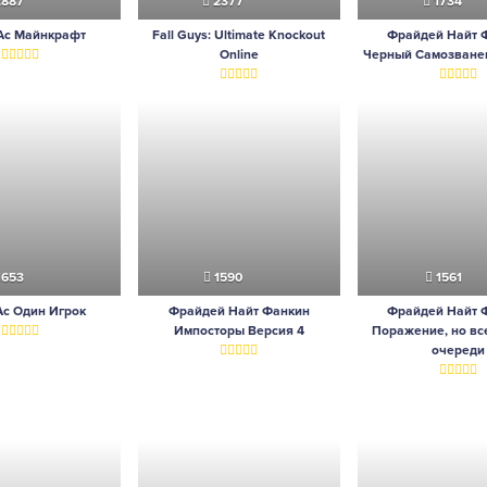
887
2377
1734
Ас Майнкрафт
Fall Guys: Ultimate Knockout
Фрайдей Найт 
Online
Черный Самозване
1653
1590
1561
Ас Один Игрок
Фрайдей Найт Фанкин
Фрайдей Найт 
Импосторы Версия 4
Поражение, но вс
очереди