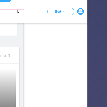
в
Войти
LOADING...
овка