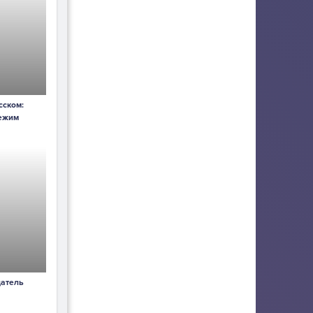
сском:
ежим
датель