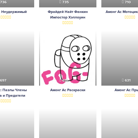
736
735
710
с Неудержимый
Фрайдей Найт Фанкин
Амонг Ас Мотоцик
Импостор Хэллоуин
697
657
631
с: Пазлы Члены
Амонг Ас Раскраски
Амонг Ас Пр
а и Предатели