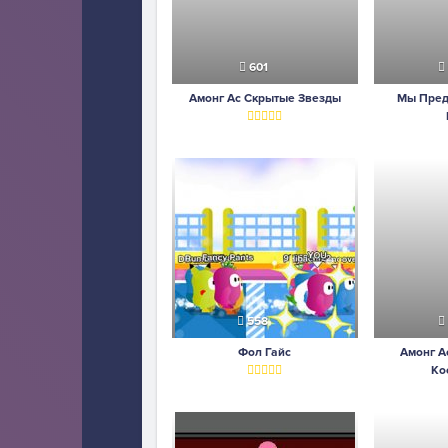
601
Амонг Ас Скрытые Звезды
Мы Пред
558
Фол Гайс
Амонг А
Ко