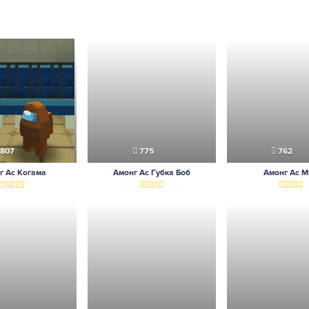
807
775
762
г Ас Когама
Амонг Ас Губка Боб
Амонг Ас М