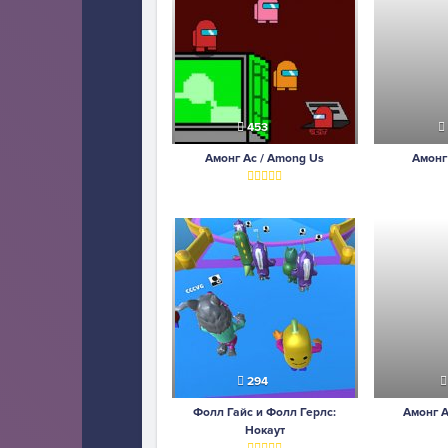
453
Амонг Ас / Among Us
Амонг
294
Фолл Гайс и Фолл Герлс:
Амонг 
Нокаут