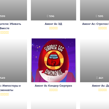
599
596
595
атели: Убивать
Амонг Ас 3Д
Амонг Ас: Стрелок
Вместе
549
511
461
с: Импосторы и
Амонг Ас Киндер Сюрприз
Амонг Ас: Д
смонавты