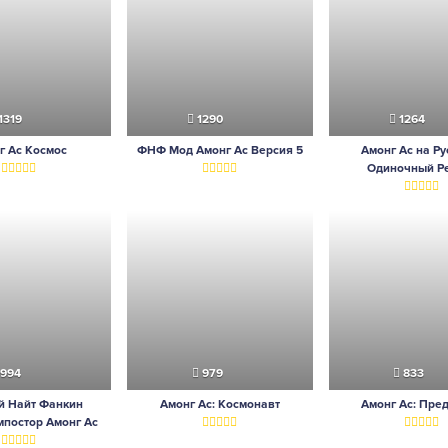
1319
1290
1264
г Ас Космос
ФНФ Мод Амонг Ас Версия 5
Амонг Ас на Ру
Одиночный Р
994
979
833
й Найт Фанкин
Амонг Ас: Космонавт
Амонг Ас: Пре
постор Амонг Ас