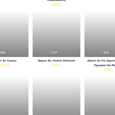
Самозванец
268
237
233
г Ас Скины
Амонг Ас: Найти Отличия
Амонг Ас На Одног
Прыжки На Р