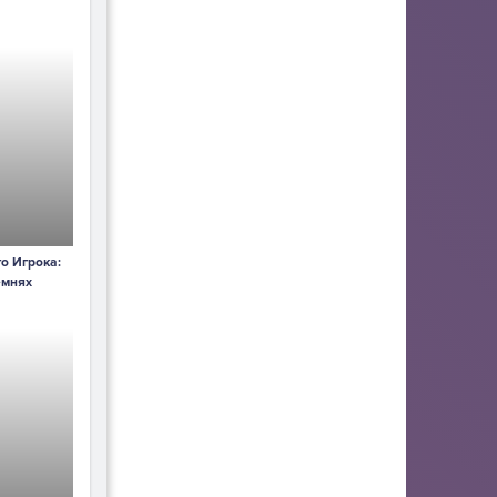
о Игрока:
емнях