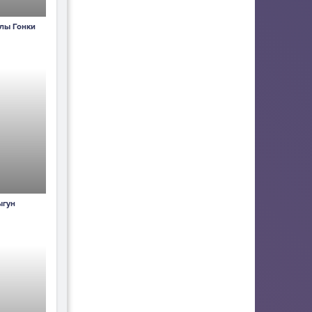
лы Гонки
ыгун