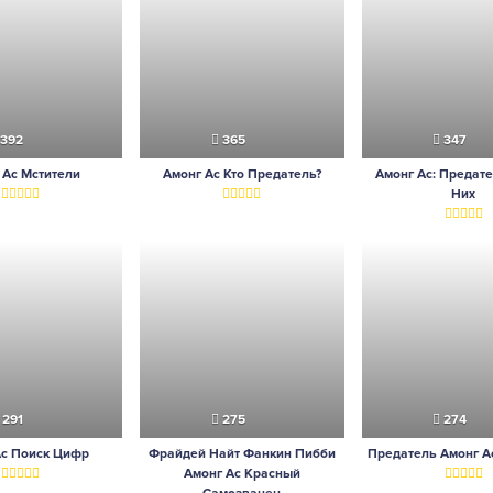
392
365
347
 Ас Мстители
Амонг Ас Кто Предатель?
Амонг Ас: Предат
Них
291
275
274
Ас Поиск Цифр
Фрайдей Найт Фанкин Пибби
Предатель Амонг А
Амонг Ас Красный