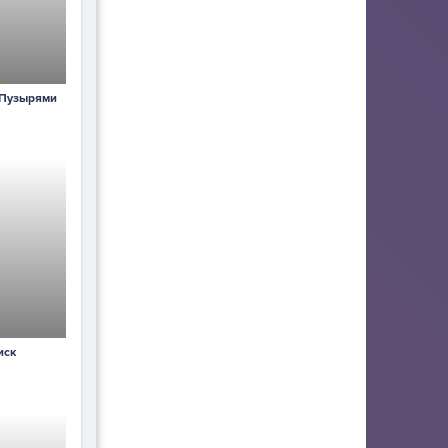
 Пузырями
иск