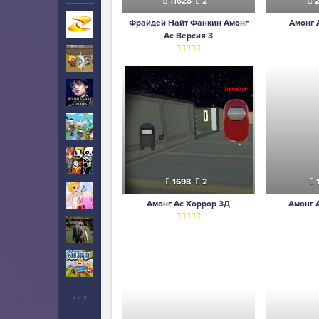
11628
2
2
Фрайдей Найт Фанкин Амонг
Амонг 
Игры на Zarium
40000+
Ас Версия 3
Ударный отряд котят
5
Уэнсдей
10
Тока Бока
5
Инди
5
1698
2
Свадьба
2
Амонг Ас Хоррор 3Д
Амонг 
Выживание
6
Когама
2