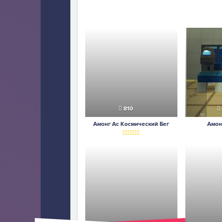
810
Амонг Ас Космический Бег
Амон