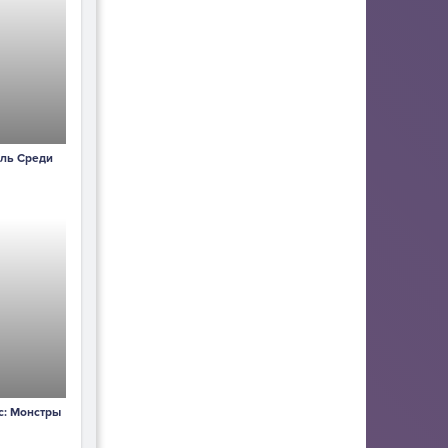
ель Среди
с: Монстры