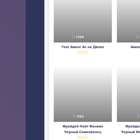
1389
Гекс Амонг Ас на Двоих
Амон
1183
Фрайдей Найт Фанкин
Фрайде
Черный Самозванец
Черный Им